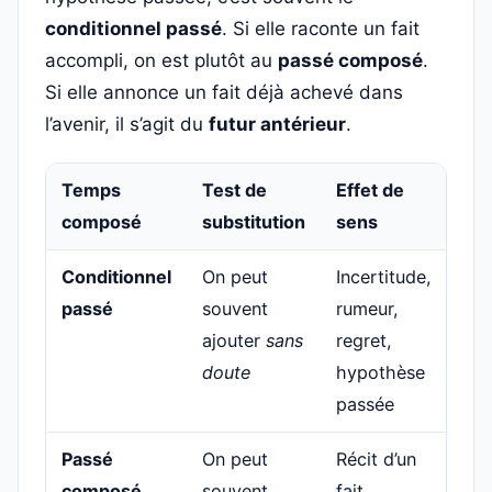
conditionnel passé
. Si elle raconte un fait
accompli, on est plutôt au
passé composé
.
Si elle annonce un fait déjà achevé dans
l’avenir, il s’agit du
futur antérieur
.
Temps
Test de
Effet de
Ex
composé
substitution
sens
mi
Conditionnel
On peut
Incertitude,
Il 
passé
souvent
rumeur,
par
ajouter
sans
regret,
doute
hypothèse
passée
Passé
On peut
Récit d’un
Il 
composé
souvent
fait
par