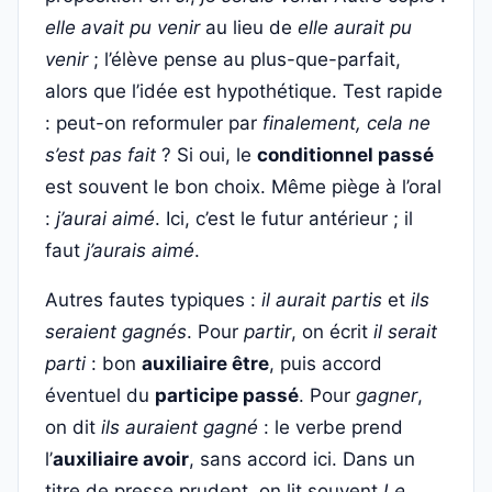
elle avait pu venir
au lieu de
elle aurait pu
venir
; l’élève pense au plus-que-parfait,
alors que l’idée est hypothétique. Test rapide
: peut-on reformuler par
finalement, cela ne
s’est pas fait
? Si oui, le
conditionnel passé
est souvent le bon choix. Même piège à l’oral
:
j’aurai aimé
. Ici, c’est le futur antérieur ; il
faut
j’aurais aimé
.
Autres fautes typiques :
il aurait partis
et
ils
seraient gagnés
. Pour
partir
, on écrit
il serait
parti
: bon
auxiliaire être
, puis accord
éventuel du
participe passé
. Pour
gagner
,
on dit
ils auraient gagné
: le verbe prend
l’
auxiliaire avoir
, sans accord ici. Dans un
titre de presse prudent, on lit souvent
Le