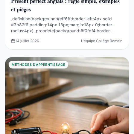
Present perfect anglais : règle simple, exemples
et pièges
.definition{background:#eff6ff;border-left:4px solid
#3b82f6;padding:14px 18px;margin:18px 0;border-
radius:4px} .propriete{background:#f0fdf4;border-
left:4p...
14 juillet 2026
L'équipe Collège Romain Rolla
MÉTHODES D'APPRENTISSAGE