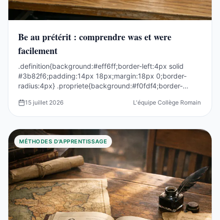
Be au prétérit : comprendre was et were
facilement
.definition{background:#eff6ff;border-left:4px solid
#3b82f6;padding:14px 18px;margin:18px 0;border-
radius:4px} .propriete{background:#f0fdf4;border-
left:4p...
15 juillet 2026
L'équipe Collège Romain Rolla
MÉTHODES D'APPRENTISSAGE