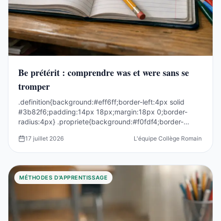
Be prétérit : comprendre was et were sans se
tromper
.definition{background:#eff6ff;border-left:4px solid
#3b82f6;padding:14px 18px;margin:18px 0;border-
radius:4px} .propriete{background:#f0fdf4;border-
left:4p...
17 juillet 2026
L'équipe Collège Romain Rolla
MÉTHODES D'APPRENTISSAGE