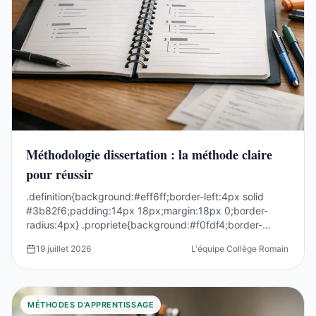
Méthodologie dissertation : la méthode claire
pour réussir
.definition{background:#eff6ff;border-left:4px solid
#3b82f6;padding:14px 18px;margin:18px 0;border-
radius:4px} .propriete{background:#f0fdf4;border-
left:4p...
19 juillet 2026
L'équipe Collège Romain Rolla
MÉTHODES D'APPRENTISSAGE