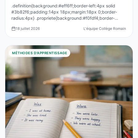
.definition{background:#eff6ff;border-left:4px solid
#3b82f6;padding:14px 18px;margin:18px 0;border-
radius:4px} .propriete{background:#f0fdf4;border-
left:4p...
18 juillet 2026
L'équipe Collège Romain Rolla
MÉTHODES D'APPRENTISSAGE