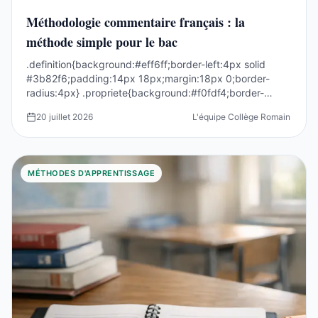
Méthodologie commentaire français : la
méthode simple pour le bac
.definition{background:#eff6ff;border-left:4px solid
#3b82f6;padding:14px 18px;margin:18px 0;border-
radius:4px} .propriete{background:#f0fdf4;border-
left:4p...
20 juillet 2026
L'équipe Collège Romain Rolla
MÉTHODES D'APPRENTISSAGE