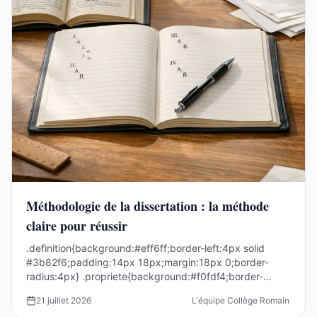
Méthodologie de la dissertation : la méthode
claire pour réussir
.definition{background:#eff6ff;border-left:4px solid
#3b82f6;padding:14px 18px;margin:18px 0;border-
radius:4px} .propriete{background:#f0fdf4;border-
left:4p...
21 juillet 2026
L'équipe Collège Romain Rolla