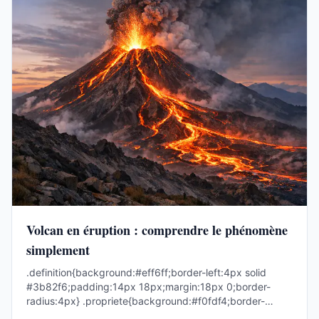
Volcan en éruption : comprendre le phénomène
simplement
.definition{background:#eff6ff;border-left:4px solid
#3b82f6;padding:14px 18px;margin:18px 0;border-
radius:4px} .propriete{background:#f0fdf4;border-
left:4p...