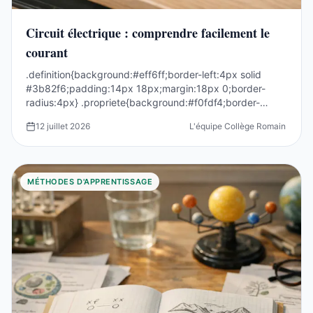
Circuit électrique : comprendre facilement le
courant
.definition{background:#eff6ff;border-left:4px solid
#3b82f6;padding:14px 18px;margin:18px 0;border-
radius:4px} .propriete{background:#f0fdf4;border-
left:4p...
12 juillet 2026
L'équipe Collège Romain Rolla
MÉTHODES D'APPRENTISSAGE