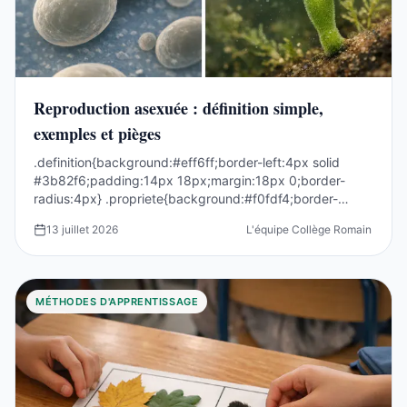
Reproduction asexuée : définition simple,
exemples et pièges
.definition{background:#eff6ff;border-left:4px solid
#3b82f6;padding:14px 18px;margin:18px 0;border-
radius:4px} .propriete{background:#f0fdf4;border-
left:4p...
13 juillet 2026
L'équipe Collège Romain Rolla
MÉTHODES D'APPRENTISSAGE