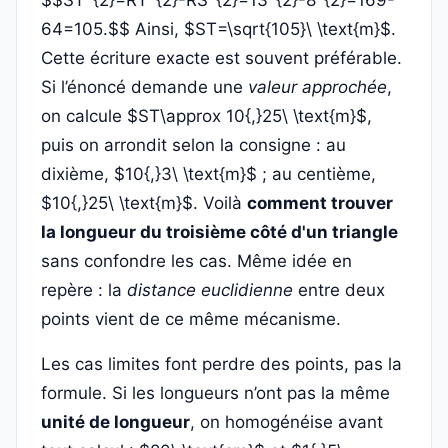
$$ST^{2}=RT^{2}-RS^{2}=13^{2}-8^{2}=169-
64=105.$$ Ainsi, $ST=\sqrt{105}\ \text{m}$.
Cette écriture exacte est souvent préférable.
Si l’énoncé demande une
valeur approchée
,
on calcule $ST\approx 10{,}25\ \text{m}$,
puis on arrondit selon la consigne : au
dixième, $10{,}3\ \text{m}$ ; au centième,
$10{,}25\ \text{m}$. Voilà
comment trouver
la longueur du troisième côté d'un triangle
sans confondre les cas. Même idée en
repère : la
distance euclidienne
entre deux
points vient de ce même mécanisme.
Les cas limites font perdre des points, pas la
formule. Si les longueurs n’ont pas la même
unité de longueur
, on homogénéise avant