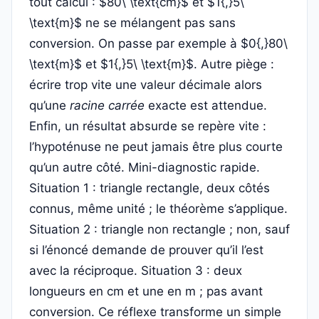
tout calcul : $80\ \text{cm}$ et $1{,}5\
\text{m}$ ne se mélangent pas sans
conversion. On passe par exemple à $0{,}80\
\text{m}$ et $1{,}5\ \text{m}$. Autre piège :
écrire trop vite une valeur décimale alors
qu’une
racine carrée
exacte est attendue.
Enfin, un résultat absurde se repère vite :
l’hypoténuse ne peut jamais être plus courte
qu’un autre côté. Mini-diagnostic rapide.
Situation 1 : triangle rectangle, deux côtés
connus, même unité ; le théorème s’applique.
Situation 2 : triangle non rectangle ; non, sauf
si l’énoncé demande de prouver qu’il l’est
avec la réciproque. Situation 3 : deux
longueurs en cm et une en m ; pas avant
conversion. Ce réflexe transforme un simple