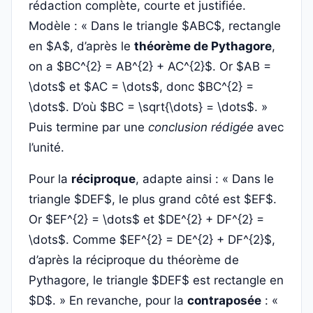
rédaction complète, courte et justifiée.
Modèle : « Dans le triangle $ABC$, rectangle
en $A$, d’après le
théorème de Pythagore
,
on a $BC^{2} = AB^{2} + AC^{2}$. Or $AB =
\dots$ et $AC = \dots$, donc $BC^{2} =
\dots$. D’où $BC = \sqrt{\dots} = \dots$. »
Puis termine par une
conclusion rédigée
avec
l’unité.
Pour la
réciproque
, adapte ainsi : « Dans le
triangle $DEF$, le plus grand côté est $EF$.
Or $EF^{2} = \dots$ et $DE^{2} + DF^{2} =
\dots$. Comme $EF^{2} = DE^{2} + DF^{2}$,
d’après la réciproque du théorème de
Pythagore, le triangle $DEF$ est rectangle en
$D$. » En revanche, pour la
contraposée
: «