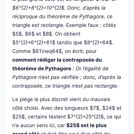
$6^{2}+8^{2}=10^{2}$. Donc, d’après la
réciproque du théorème de Pythagore, ce
triangle est rectangle.
Exemple faux : côtés
$5$, $6$ et $8$. On obtient
$5^{2}+6^{2}=61$ tandis que $8^{2}=64$.
Comme $61\neq64$, on écrit, pour
comment rédiger la contraposée du
théorème de Pythagore
:
Or l’égalité de
Pythagore n’est pas vérifiée ; donc, d’après la
contraposée, ce triangle n’est pas rectangle.
Le piège le plus discret vient du mauvais
côté choisi. Avec des longueurs $7$, $24$ et
$25$, certains testent $7^{2}+25^{2}$, ce qui
n’a aucun sens ici, car
$25$ est le plus