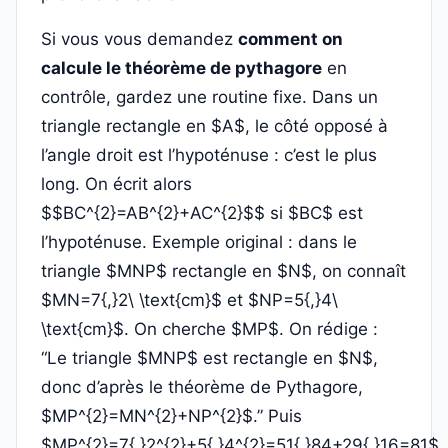
Si vous vous demandez
comment on
calcule le théorème de pythagore
en
contrôle, gardez une routine fixe. Dans un
triangle rectangle en $A$, le côté opposé à
l’angle droit est l’hypoténuse : c’est le plus
long. On écrit alors
$$BC^{2}=AB^{2}+AC^{2}$$ si $BC$ est
l’hypoténuse. Exemple original : dans le
triangle $MNP$ rectangle en $N$, on connaît
$MN=7{,}2\ \text{cm}$ et $NP=5{,}4\
\text{cm}$. On cherche $MP$. On rédige :
“Le triangle $MNP$ est rectangle en $N$,
donc d’après le théorème de Pythagore,
$MP^{2}=MN^{2}+NP^{2}$.” Puis
$MP^{2}=7{,}2^{2}+5{,}4^{2}=51{,}84+29{,}16=81$.