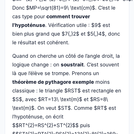
Donc $MP=\sqrt{81}=9\ \text{cm}$. C’est le
cas type pour
comment trouver
l'hypoténuse
. Vérification utile : $9$ est
bien plus grand que $7{,}2$ et $5{,}4$, donc
le résultat est cohérent.
Quand on cherche un côté de l’angle droit, la
logique change : on
soustrait
. C’est souvent
là que l’élève se trompe. Prenons un
théorème de pythagore exemple
moins
classique : le triangle $RST$ est rectangle en
$S$, avec $RT=13\ \text{m}$ et $RS=8\
\text{m}$. On veut $ST$. Comme $RT$ est
l’hypoténuse, on écrit
$$RT^{2}=RS^{2}+ST^{2}$$ puis