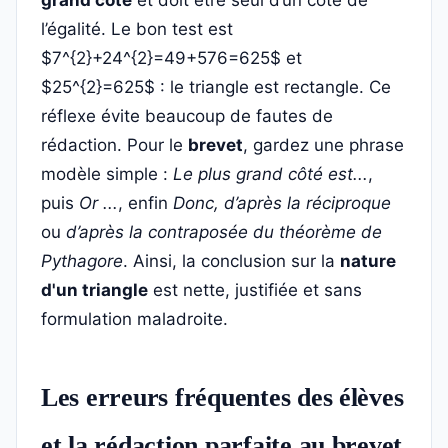
grand côté
et doit être seul d’un côté de
l’égalité. Le bon test est
$7^{2}+24^{2}=49+576=625$ et
$25^{2}=625$ : le triangle est rectangle. Ce
réflexe évite beaucoup de fautes de
rédaction. Pour le
brevet
, gardez une phrase
modèle simple :
Le plus grand côté est...
,
puis
Or ...
, enfin
Donc, d’après la réciproque
ou
d’après la contraposée du théorème de
Pythagore
. Ainsi, la conclusion sur la
nature
d'un triangle
est nette, justifiée et sans
formulation maladroite.
Les erreurs fréquentes des élèves
et la rédaction parfaite au brevet