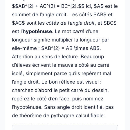
$$AB^{2} + AC^{2} = BC^{2}.$$ Ici, $A$ est le
sommet de l’angle droit. Les côtés $AB$ et
$AC$ sont les
côtés de l’angle droit
, et $BC$
est l’
hypoténuse
. Le mot
carré
d’une
longueur signifie multiplier la longueur par
elle-même : $AB^{2} = AB \times AB$.
Attention au sens de lecture. Beaucoup
d’élèves écrivent le mauvais côté au carré
isolé, simplement parce qu’ils repèrent mal
l’angle droit. Le bon réflexe est visuel :
cherchez d’abord le petit carré du dessin,
repérez le côté d’en face, puis nommez
l’hypoténuse. Sans angle droit identifié, pas
de théorème de pythagore calcul fiable.