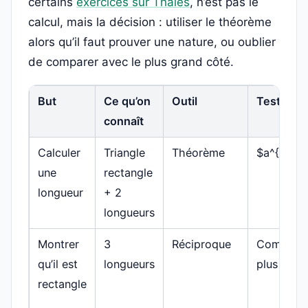
certains
exercices sur Thalès
, n’est pas le
calcul, mais la décision : utiliser le théorème
alors qu’il faut prouver une nature, ou oublier
de comparer avec le plus grand côté.
But
Ce qu’on
Outil
Test à fai
connaît
Calculer
Triangle
Théorème
$a^{2}+b
une
rectangle
longueur
+ 2
longueurs
Montrer
3
Réciproque
Comparer
qu’il est
longueurs
plus gran
rectangle