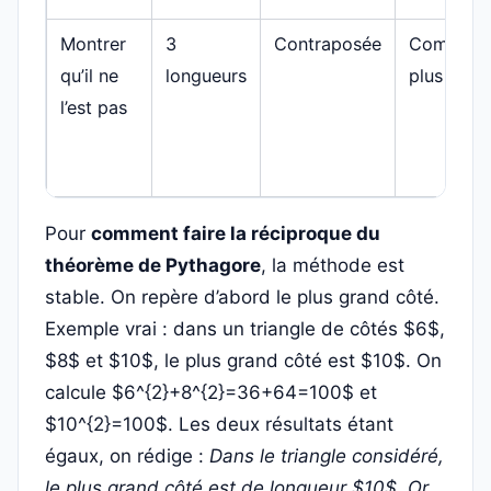
Montrer
3
Contraposée
Comparer
qu’il ne
longueurs
plus gran
l’est pas
Pour
comment faire la réciproque du
théorème de Pythagore
, la méthode est
stable. On repère d’abord le plus grand côté.
Exemple vrai : dans un triangle de côtés $6$,
$8$ et $10$, le plus grand côté est $10$. On
calcule $6^{2}+8^{2}=36+64=100$ et
$10^{2}=100$. Les deux résultats étant
égaux, on rédige :
Dans le triangle considéré,
le plus grand côté est de longueur $10$. Or