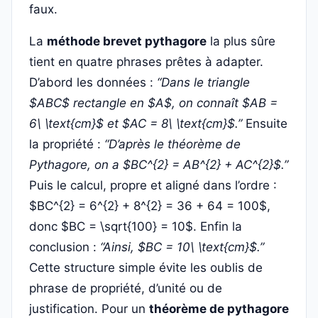
faux.
La
méthode brevet pythagore
la plus sûre
tient en quatre phrases prêtes à adapter.
D’abord les données :
“Dans le triangle
$ABC$ rectangle en $A$, on connaît $AB =
6\ \text{cm}$ et $AC = 8\ \text{cm}$.”
Ensuite
la propriété :
“D’après le théorème de
Pythagore, on a $BC^{2} = AB^{2} + AC^{2}$.”
Puis le calcul, propre et aligné dans l’ordre :
$BC^{2} = 6^{2} + 8^{2} = 36 + 64 = 100$,
donc $BC = \sqrt{100} = 10$. Enfin la
conclusion :
“Ainsi, $BC = 10\ \text{cm}$.”
Cette structure simple évite les oublis de
phrase de propriété, d’unité ou de
justification. Pour un
théorème de pythagore