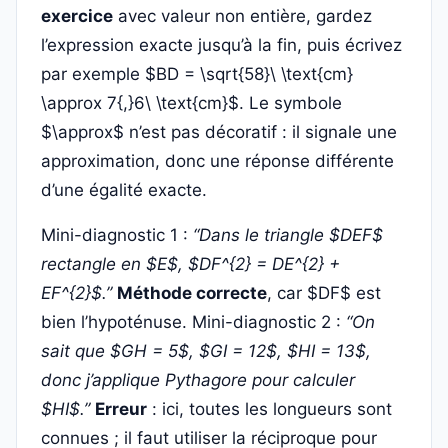
exercice
avec valeur non entière, gardez
l’expression exacte jusqu’à la fin, puis écrivez
par exemple $BD = \sqrt{58}\ \text{cm}
\approx 7{,}6\ \text{cm}$. Le symbole
$\approx$ n’est pas décoratif : il signale une
approximation, donc une réponse différente
d’une égalité exacte.
Mini-diagnostic 1 :
“Dans le triangle $DEF$
rectangle en $E$, $DF^{2} = DE^{2} +
EF^{2}$.”
Méthode correcte
, car $DF$ est
bien l’hypoténuse. Mini-diagnostic 2 :
“On
sait que $GH = 5$, $GI = 12$, $HI = 13$,
donc j’applique Pythagore pour calculer
$HI$.”
Erreur
: ici, toutes les longueurs sont
connues ; il faut utiliser la réciproque pour