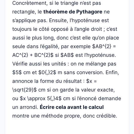
Concrètement, si le triangle n’est pas
rectangle, le
théorème de Pythagore
ne
s’applique pas. Ensuite, l’hypoténuse est
toujours le côté opposé à l’angle droit ; c’est
aussi le plus long, donc c’est elle qu’on place
seule dans l’égalité, par exemple $AB^{2} =
AC^{2} + BC^{2}$ si $AB$ est l’hypoténuse.
Vérifie aussi les unités : on ne mélange pas
$5$ cm et $0{,}2$ m sans conversion. Enfin,
annonce la forme du résultat : $x =
\sqrt{29}$ cm si on garde la valeur exacte,
ou $x \approx 5{,}4$ cm si l’énoncé demande
un arrondi.
Écrire cela avant le calcul
montre une méthode propre, donc crédible.