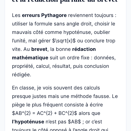
Les
erreurs Pythagore
reviennent toujours :
utiliser la formule sans angle droit, choisir le
mauvais côté comme hypoténuse, oublier
l’unité, mal gérer $\sqrt{x}$ ou conclure trop
vite. Au
brevet
, la bonne
rédaction
mathématique
suit un ordre fixe : données,
propriété, calcul, résultat, puis conclusion
rédigée.
En classe, je vois souvent des calculs
presque justes mais une méthode fausse. Le
piège le plus fréquent consiste à écrire
$AB^{2} = AC^{2} + BC^{2}$ alors que
l’hypoténuse
n’est pas $AB$ ; or c’est
toujours le côté opposé à l’angle droit qui