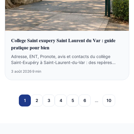
College Saint exupery Saint Laurent du Var : guide
pratique pour bien
Adresse, ENT, Pronote, avis et contacts du collège
Saint-Exupéry à Saint-Laurent-du-Var : des repères
fiables pour les familles.
3 août 2026
·
9 min
1
2
3
4
5
6
…
10