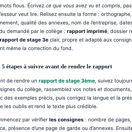
 mots flous. Écrivez
ce que vous avez vu et compris
, pa
fesseur veut lire. Relisez ensuite la forme : orthographe
gnement, qualité des annexes, nom de l’entreprise, date
du demandé par le collège :
rapport imprimé
, dossier r
rapport de stage 3e
clair, propre et adapté aux consig
nt même la correction du fond.
 5 étapes à suivre avant de rendre le rapport
nt de rendre un
rapport de stage 3ème
, suivez toujour
signes du collège, rassemblez vos notes et documents, c
c des exemples précis, puis corrigez la langue et la pr
te les oublis et rend le texte plus crédible.
mencez par vérifier
les consignes
: nombre de pages,
ice, présence d’une page de garde ou d’annexes. Ensuite,