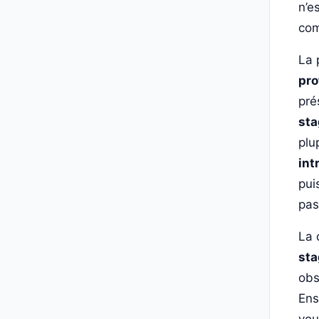
n’e
com
La 
pro
pré
sta
plu
int
pui
pas
La 
sta
obs
Ens