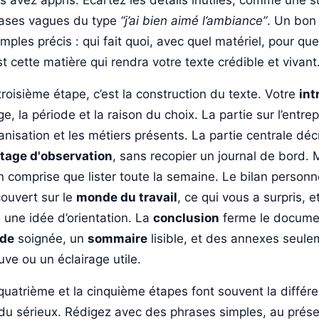
s avez appris. Écartez les détails inutiles, comme une su
ases vagues du type
“j’ai bien aimé l’ambiance”
. Un bo
mples précis : qui fait quoi, avec quel matériel, pour que
st cette matière qui rendra votre texte crédible et vivant
troisième étape, c’est la construction du texte. Votre
int
ge, la période et la raison du choix. La partie sur l’entre
anisation et les métiers présents. La partie centrale déc
tage d'observation
, sans recopier un journal de bord.
n comprise que lister toute la semaine. Le bilan person
ouvert sur le
monde du travail
, ce qui vous a surpris, 
 une idée d’orientation. La
conclusion
ferme le docume
rde
soignée, un
sommaire
lisible, et des annexes seulem
uve ou un éclairage utile.
quatrième et la cinquième étapes font souvent la différe
du sérieux. Rédigez avec des phrases simples, au prés