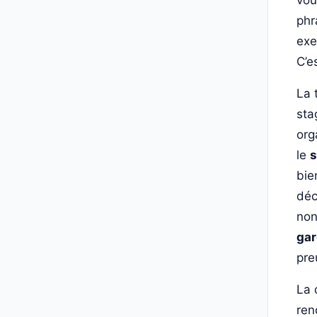
vou
phr
exe
C’e
La 
sta
org
le
s
bie
déc
non
ga
pre
La 
ren