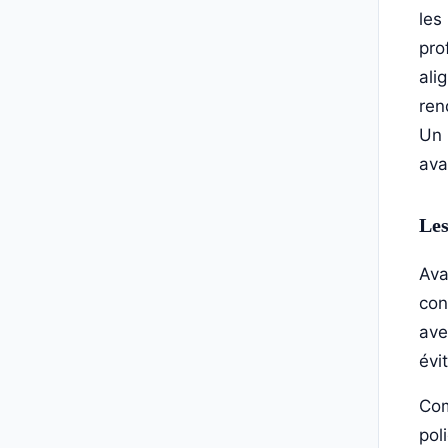
les
pro
ali
ren
Un
ava
Les
Ava
con
ave
évi
Com
pol