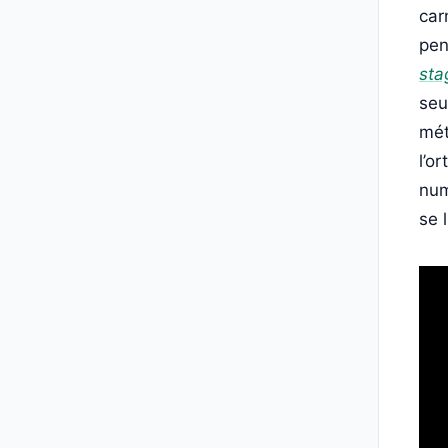
car
pen
sta
seu
mét
l’o
num
se 