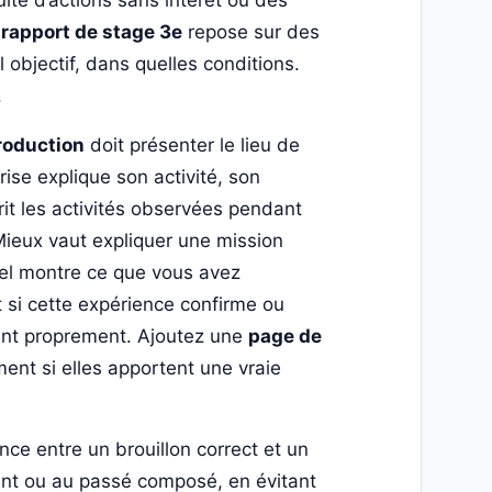
ite d’actions sans intérêt ou des
n
rapport de stage 3e
repose sur des
l objectif, dans quelles conditions.
.
roduction
doit présenter le lieu de
prise explique son activité, son
rit les activités observées pendant
 Mieux vaut expliquer une mission
nel montre ce que vous avez
et si cette expérience confirme ou
nt proprement. Ajoutez une
page de
ent si elles apportent une vraie
nce entre un brouillon correct et un
ent ou au passé composé, en évitant