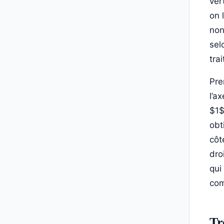
ver
on 
non
sel
tra
Pre
l’a
$1$
obt
côt
dro
qui
com
Tr