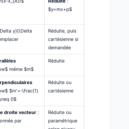
(x-x_{A})$
Réduite
:
$y=mx+p$
Delta y}{\Delta
Réduite, puis
remplacer
cartésienne si
demandée
rallèles
Réduite
row$ même $m$
rpendiculaires
Réduite ou
ow$ $m'=-\frac{1}
cartésienne
\neq 0$
e droite vecteur
:
Réduite ou
donnée par
paramétrique