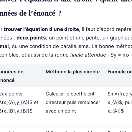
nnées de l’énoncé ?
ur
trouver l'équation d'une droite
, il faut d’abord repér
nées :
deux points
, un point et une pente, un graphiqu
rmal
, ou une condition de parallélisme. La bonne mét
ponibles, et aussi de la
forme finale attendue
: $y = mx 
onnées de
Méthode la plus directe
Formule ou
’énoncé
eux points
Calculer le coefficient
$m=\frac{y
A(x_{A},y_{A})$ et
directeur puis remplacer
x_{A}$, pu
B(x_{B},y_{B})$
avec un point
x_{A})$