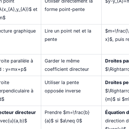
n point
Utiliser directement la
$y-y_{A}=m
A(x_{A},y_{A})$ et
forme point-pente
m$
ecture graphique
Lire un point net et la
$m=\frac{\
pente
x}$, puis 
oite parallèle à
Garder le même
Droites pa
d : y=mx+p$
coefficient directeur
$\Rightar
roite
Utiliser la pente
Droites pe
erpendiculaire à
opposée inverse
$\Rightarr
d$
{m}$ si $m
ecteur directeur
Prendre $m=\frac{b}
Équation d
\vec{u}(a,b)$
{a}$ si $a\neq 0$
direction 