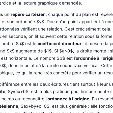
xercice et la lecture graphique demandée.
ns un
repère cartésien
, chaque point du plan est repér
 et son ordonnée $y$. Dire qu’un point appartient à une 
rdonnées vérifient une relation. C’est précisément cela,
s en seconde, on lit souvent cette relation sous la forme
nombre $a$ est le
coefficient directeur
: il mesure la 
nd $x$ augmente de $1$. Si $a>0$, la droite monte ; si
e est horizontale. Le nombre $b$ est l’
ordonnée à l'orig
0$, donc le point où la droite coupe l’axe vertical. Cette
phique, ce qui la rend très concrète pour vérifier un résul
différence entre les deux écritures tient surtout à leur u
ite
, $y=ax+b$, est la plus pratique pour lire une pente 
 points ou reconnaître l’
ordonnée à l'origine
. En revanch
tésienne
, $ax+by+c=0$, est plus générale : elle foncti