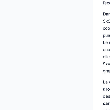
l’e
Da
$x$
coo
pui
Le 
qua
ell
$x=
gra
La 
dro
des
car