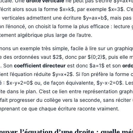
ticale. Une
droite verticale
ne peut pas s’écrire $y=ax+b$
l’écrit alors sous la forme $x=k$, par exemple $x=3$. C’es
 verticales admettent une écriture $y=ax+b$, mais pas 
on l’énoncé, on choisit la forme la plus efficace : lecture
itement algébrique plus large de l’autre.
nons un exemple très simple, facile à lire sur un graphiq
xe des ordonnées vaut $2$, donc par $(0;2)$, puis ell
. Son
coefficient directeur
est donc $a=1$ et son
ordo
ient l’équation réduite $y=x+2$. Si l’on préfère la forme
é : $x-y+2=0$ ou, de façon équivalente, $y-x-2=0$. Le
ite dans le plan. C’est ce lien entre représentation gra
 fait progresser du collège vers la seconde, sans réciter
prenant ce que chaque écriture raconte vraiment.
ouver l’équation d’une droite : quelle mét