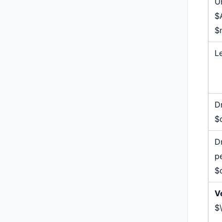
U
$
$
L
Dr
$
D
p
$
V
$