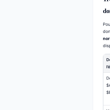
do
Po
don
no
dis
D
l
D
$
$