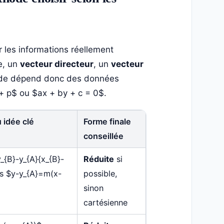
er les informations réellement
e, un
vecteur directeur
, un
vecteur
hode dépend donc des données
+ p$ ou $ax + by + c = 0$.
 idée clé
Forme finale
conseillée
_{B}-y_{A}{x_{B}-
Réduite
si
is $y-y_{A}=m(x-
possible,
sinon
cartésienne