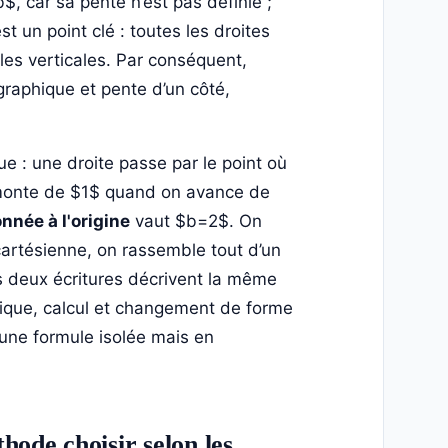
, car sa pente n’est pas définie ;
t un point clé : toutes les droites
les verticales. Par conséquent,
 graphique et pente d’un côté,
ue : une droite passe par le point où
e monte de $1$ quand on avance de
nnée à l'origine
vaut $b=2$. On
 cartésienne, on rassemble tout d’un
s deux écritures décrivent la même
phique, calcul et changement de forme
 une formule isolée mais en
hode choisir selon les