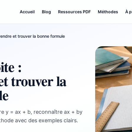
Accueil
Blog
Ressources PDF
Méthodes
À 
rendre et trouver la bonne formule
te :
t trouver la
le
re y = ax + b, reconnaître ax + by
éthode avec des exemples clairs.