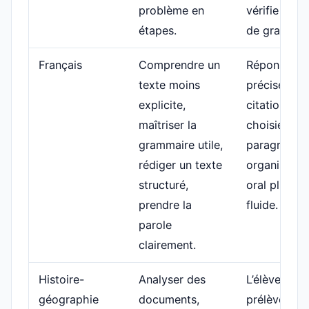
problème en
vérifie l’ord
étapes.
de grandeur
Français
Comprendre un
Réponses
texte moins
précises,
explicite,
citations bi
maîtriser la
choisies,
grammaire utile,
paragraphe
rédiger un texte
organisés,
structuré,
oral plus
prendre la
fluide.
parole
clairement.
Histoire-
Analyser des
L’élève
géographie
documents,
prélève les