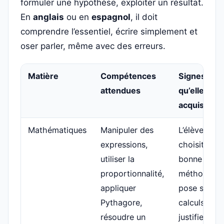
formuler une hypothèse, exploiter un résultat.
En
anglais
ou en
espagnol
, il doit
comprendre l’essentiel, écrire simplement et
oser parler, même avec des erreurs.
Matière
Compétences
Signes
attendues
qu’elles so
acquises
Mathématiques
Manipuler des
L’élève
expressions,
choisit la
utiliser la
bonne
proportionnalité,
méthode,
appliquer
pose ses
Pythagore,
calculs,
résoudre un
justifie et