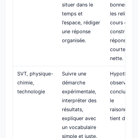
situer dans le
bonnes info
temps et
les relie au
l’espace, rédiger
cours et
une réponse
construit u
organisée.
réponse
courte mais
nette.
SVT, physique-
Suivre une
Hypothèse,
chimie,
démarche
observation
technologie
expérimentale,
conclusion :
interpréter des
le
résultats,
raisonneme
expliquer avec
tient debout
un vocabulaire
simple et juste.