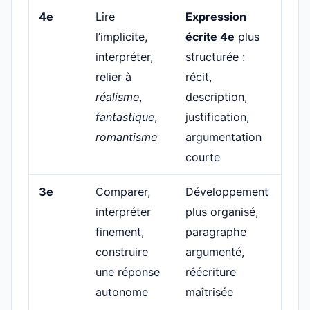
4e
Lire
Expression
Ora
l’implicite,
écrite 4e
plus
lect
interpréter,
structurée :
expr
relier à
récit,
expo
réalisme
,
description,
pris
fantastique
,
justification,
paro
romantisme
argumentation
arg
courte
3e
Comparer,
Développement
Prés
interpréter
plus organisé,
plus
finement,
paragraphe
cons
construire
argumenté,
arg
une réponse
réécriture
plus
autonome
maîtrisée