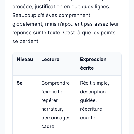
procédé, justification en quelques lignes.
Beaucoup d’élèves comprennent
globalement, mais n’appuient pas assez leur
réponse sur le texte. C’est là que les points
se perdent.
Niveau
Lecture
Expression
Exp
écrite
oral
5e
Comprendre
Récit simple,
Lec
l’explicite,
description
exp
repérer
guidée,
pré
narrateur,
réécriture
rép
personnages,
courte
cadre