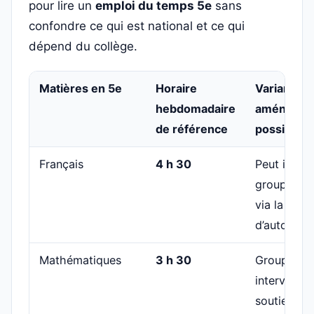
pour lire un
emploi du temps 5e
sans
confondre ce qui est national et ce qui
dépend du collège.
Matières en 5e
Horaire
Variantes 
hebdomadaire
aménagem
de référence
possibles
Français
4 h 30
Peut intég
groupes ou
via la mar
d’autonomi
Mathématiques
3 h 30
Groupes, c
interventio
soutien se