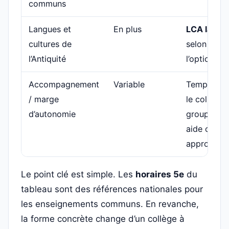
communs
Langues et
En plus
LCA latin
p
cultures de
selon ouve
l’Antiquité
l’option
Accompagnement
Variable
Temps mod
/ marge
le collège 
d’autonomie
groupes, p
aide ou
approfond
Le point clé est simple. Les
horaires 5e
du
tableau sont des références nationales pour
les enseignements communs. En revanche,
la forme concrète change d’un collège à