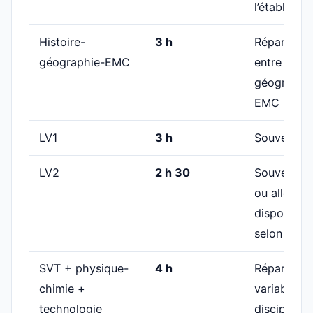
l’établisse
Histoire-
3 h
Répartition
géographie-EMC
entre histo
géographie
EMC
LV1
3 h
Souvent
an
LV2
2 h 30
Souvent
e
ou alleman
dispositif
b
selon l’offr
SVT + physique-
4 h
Répartition
chimie +
variable en
technologie
disciplines