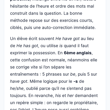
hésitante de l’heure et ordre des mots mal
construit dans la question. La bonne
méthode repose sur des exercices courts,
ciblés, puis une auto-correction immédiate.
Un élève écrit souvent
He have got
au lieu
de
He has got
, ou utilise
is
quand il faut
exprimer la possession. En
6ème anglais
,
cette confusion est normale, néanmoins elle
se corrige vite si l’on sépare les
entraînements : 5 phrases sur
be
, puis 5 sur
have got
. Même logique pour le
-s
de
he/she
, oublié parce qu’il ne s’entend pas
toujours. En revanche,
his
et
her
demandent
un repère simple : on regarde le propriétaire,
pas l’objet. L’heure pose aussi problème,