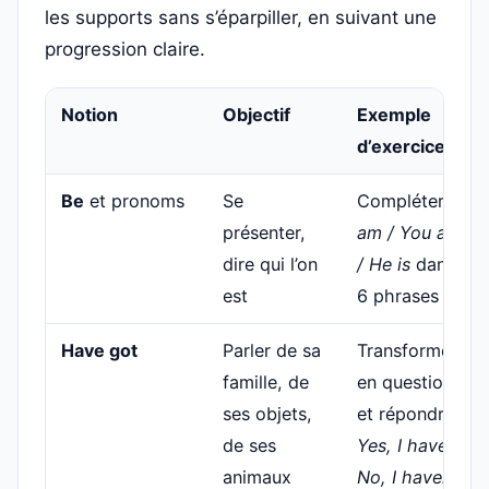
les supports sans s’éparpiller, en suivant une
progression claire.
Notion
Objectif
Exemple
d’exercice
Be
et pronoms
Se
Compléter
I
présenter,
am / You are
dire qui l’on
/ He is
dans
est
6 phrases
Have got
Parler de sa
Transformer
famille, de
en question
ses objets,
et répondre
de ses
Yes, I have /
animaux
No, I haven’t