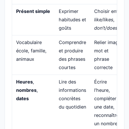
Présent simple
Exprimer
Choisir entre
habitudes et
like/likes
,
goûts
don’t/doesn’t
Vocabulaire
Comprendre
Relier image,
école, famille,
et produire
mot et
animaux
des phrases
phrase
courtes
correcte
Heures
,
Lire des
Écrire
nombres
,
informations
l’heure,
dates
concrètes
compléter
du quotidien
une date,
reconnaître
un nombre