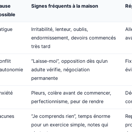
ause
Signes fréquents à la maison
Ré
ossible
atigue
Irritabilité, lenteur, oublis,
All
endormissement, devoirs commencés
av
très tard
onflit
“Laisse-moi”, opposition dès qu’un
Fix
’autonomie
adulte vérifie, négociation
évi
permanente
nxiété
Pleurs, colère avant de commencer,
Déc
perfectionnisme, peur de rendre
con
acunes
“Je comprends rien”, temps énorme
Re
pour un exercice simple, notes qui
pr