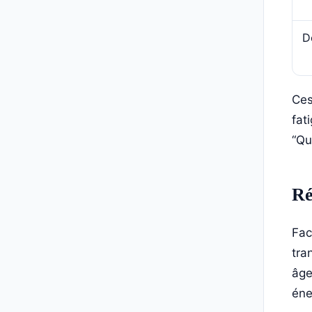
D
Ces
fat
“Qu
Ré
Fac
tra
âge
éne