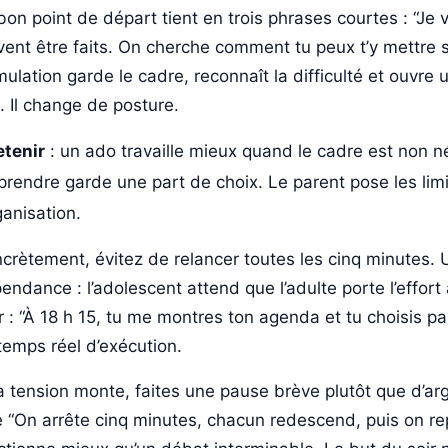
bon point de départ tient en trois phrases courtes : “Je 
vent être faits. On cherche comment tu peux t’y mettre s
mulation garde le cadre, reconnaît la difficulté et ouvre
. Il change de posture.
etenir
: un ado travaille mieux quand le cadre est non n
 prendre garde une part de choix. Le parent pose les limit
rganisation.
crètement, évitez de relancer toutes les cinq minutes.
endance : l’adolescent attend que l’adulte porte l’effor
ir : “À 18 h 15, tu me montres ton agenda et tu choisis p
temps réel d’exécution.
la tension monte, faites une pause brève plutôt que d’a
e “On arrête cinq minutes, chacun redescend, puis on r