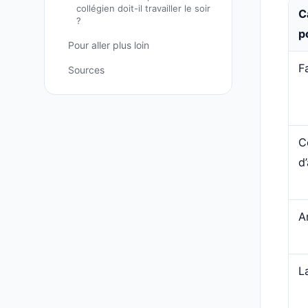
collégien doit-il travailler le soir
C
?
p
Pour aller plus loin
F
Sources
C
d
A
L