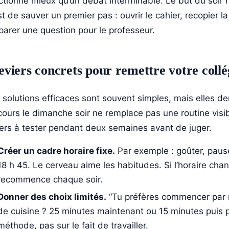
ctionne mieux qu’un débat interminable. Le but du soir n’
st de sauver un premier pas : ouvrir le cahier, recopier l
parer une question pour le professeur.
leviers concrets pour remettre votre collé
 solutions efficaces sont souvent simples, mais elles d
cours le dimanche soir ne remplace pas une routine visib
iers à tester pendant deux semaines avant de juger.
Créer un cadre horaire fixe.
Par exemple : goûter, paus
18 h 45. Le cerveau aime les habitudes. Si l’horaire cha
recommence chaque soir.
Donner des choix limités.
“Tu préfères commencer par m
de cuisine ? 25 minutes maintenant ou 15 minutes puis p
méthode, pas sur le fait de travailler.