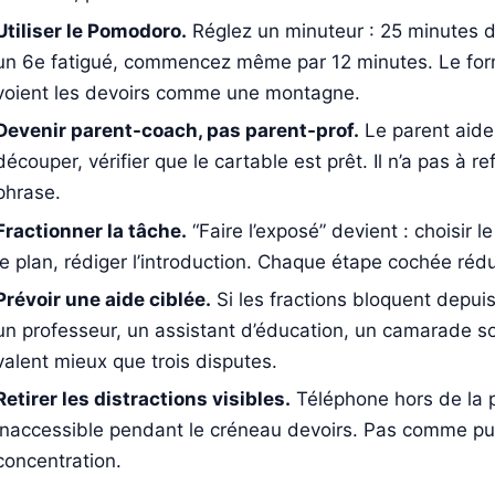
Utiliser le Pomodoro.
Réglez un minuteur : 25 minutes d
un 6e fatigué, commencez même par 12 minutes. Le form
voient les devoirs comme une montagne.
Devenir parent-coach, pas parent-prof.
Le parent aide à
découper, vérifier que le cartable est prêt. Il n’a pas à re
phrase.
Fractionner la tâche.
“Faire l’exposé” devient : choisir le
le plan, rédiger l’introduction. Chaque étape cochée rédui
Prévoir une aide ciblée.
Si les fractions bloquent depui
un professeur, un assistant d’éducation, un camarade sol
valent mieux que trois disputes.
Retirer les distractions visibles.
Téléphone hors de la p
inaccessible pendant le créneau devoirs. Pas comme pu
concentration.