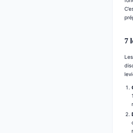
fon
C’e
pré
7 
Les
dis
lev