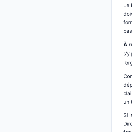
Le 
doi
for
pas
À r
s’y
l’o
Con
dép
cla
un 
Si 
Dir