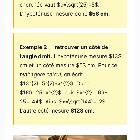
cherchée vaut $c=\sqrt{25}=5$.
L’hypoténuse mesure donc
$5$ cm
.
Exemple 2 — retrouver un côté de
l’angle droit.
L’hypoténuse mesure $13$
cm et un côté mesure $5$ cm. Pour ce
pythagore calcul
, on écrit
$13^{2}=5^{2}+x^{2}$. Donc
$169=25+x^{2}$, puis $x^{2}=169-
25=144$. Ainsi $x=\sqrt{144}=12$.
L’autre côté mesure
$12$ cm
.