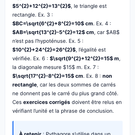
$5^{2}+12^{2}=13^{2}$
, le triangle est
rectangle. Ex. 3 :
$BC=\sqrt{6^{2}+8^{2}=10$ cm
. Ex. 4 :
$AB=\sqrt{13^{2}-5^{2}=12$ cm
, car $AB$
n’est pas l’hypoténuse. Ex. 5 :
$10^{2}+24^{2}=26^{2}$
, l’égalité est
vérifiée. Ex. 6 :
$\sqrt{9^{2}+12^{2}=15$ m
,
la diagonale mesure $15$ m. Ex. 7 :
$\sqrt{17^{2}-8^{2}=15$ cm
. Ex. 8 :
non
rectangle
, car les deux sommes de carrés
ne donnent pas le carré du plus grand côté.
Ces
exercices corrigés
doivent être relus en
vérifiant l’unité et la phrase de conclusion.
À retenir
: Pythagore s’utilise dans un