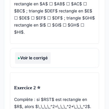
rectangle en $A$ ☐ $AB$ ☐ $AC$ ☐
$BC$ ; triangle $DEF$ rectangle en $E$
☐ $DE$ ☐ $EF$ ☐ $DF$ ; triangle $GHI$
rectangle en $I$ ☐ $GI$ ☐ $GH$ ☐
$HI$.
Voir le corrigé
Exercice 2 ⭐
Complète : si $RST$ est rectangle en
$R$, alors $\,\_\_\_^2=\_\_\_^2+\_\_\_^2$.