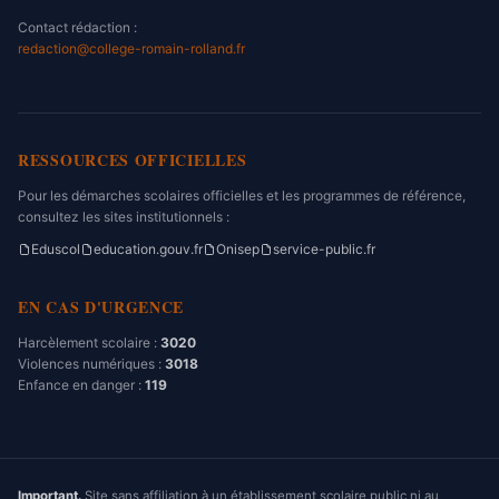
Contact rédaction :
redaction@college-romain-rolland.fr
RESSOURCES OFFICIELLES
Pour les démarches scolaires officielles et les programmes de référence,
consultez les sites institutionnels :
Eduscol
education.gouv.fr
Onisep
service-public.fr
EN CAS D'URGENCE
Harcèlement scolaire :
3020
Violences numériques :
3018
Enfance en danger :
119
Important.
Site sans affiliation à un établissement scolaire public ni au