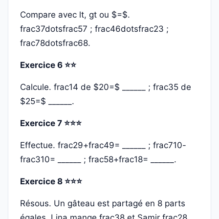
Compare avec lt, gt ou $=$.
frac37dotsfrac57 ; frac46dotsfrac23 ;
frac78dotsfrac68.
Exercice 6 ⭐⭐
Calcule. frac14 de $20=$ ______ ; frac35 de
$25=$ ______.
Exercice 7 ⭐⭐⭐
Effectue. frac29+frac49= ______ ; frac710-
frac310= ______ ; frac58+frac18= ______.
Exercice 8 ⭐⭐⭐
Résous. Un gâteau est partagé en 8 parts
égales. Lina mange frac38 et Samir frac28.