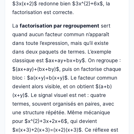
$3x(x+2)$ redonne bien $3x^{2}+6x$, la
factorisation est correcte.
La
factorisation par regroupement
sert
quand aucun facteur commun n’apparaît
dans toute l’expression, mais qu’il existe
dans deux paquets de termes. L’exemple
classique est $ax+ay+bx+by$. On regroupe :
$(ax+ay)+(bx+by)$, puis on factorise chaque
bloc : $a(x+y)+b(x+y)$. Le facteur commun
devient alors visible, et on obtient $(a+b)
(x+y)$. Le signal visuel est net : quatre
termes, souvent organisés en paires, avec
une structure répétée. Même mécanique
pour $x^{2}+3x+2x+6$, qui devient
$x(x+3)+2(x+3)=(x+2)(x+3)$. Ce réflexe est