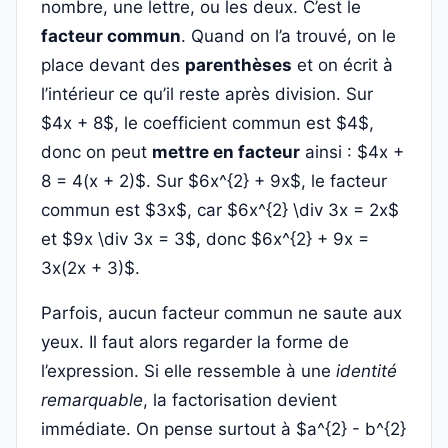
nombre, une lettre, ou les deux. C’est le
facteur commun
. Quand on l’a trouvé, on le
place devant des
parenthèses
et on écrit à
l’intérieur ce qu’il reste après division. Sur
$4x + 8$, le coefficient commun est $4$,
donc on peut
mettre en facteur
ainsi : $4x +
8 = 4(x + 2)$. Sur $6x^{2} + 9x$, le facteur
commun est $3x$, car $6x^{2} \div 3x = 2x$
et $9x \div 3x = 3$, donc $6x^{2} + 9x =
3x(2x + 3)$.
Parfois, aucun facteur commun ne saute aux
yeux. Il faut alors regarder la forme de
l’expression. Si elle ressemble à une
identité
remarquable
, la factorisation devient
immédiate. On pense surtout à $a^{2} - b^{2}