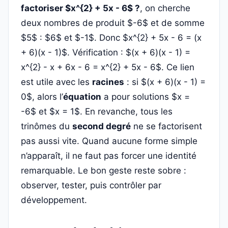
factoriser $x^{2} + 5x - 6$ ?
, on cherche
deux nombres de produit $-6$ et de somme
$5$ : $6$ et $-1$. Donc $x^{2} + 5x - 6 = (x
+ 6)(x - 1)$. Vérification : $(x + 6)(x - 1) =
x^{2} - x + 6x - 6 = x^{2} + 5x - 6$. Ce lien
est utile avec les
racines
: si $(x + 6)(x - 1) =
0$, alors l’
équation
a pour solutions $x =
-6$ et $x = 1$. En revanche, tous les
trinômes du
second degré
ne se factorisent
pas aussi vite. Quand aucune forme simple
n’apparaît, il ne faut pas forcer une identité
remarquable. Le bon geste reste sobre :
observer, tester, puis contrôler par
développement.