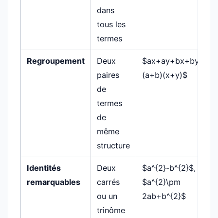
dans
tous les
termes
Regroupement
Deux
$ax+ay+bx+by=
paires
(a+b)(x+y)$
de
termes
de
même
structure
Identités
Deux
$a^{2}-b^{2}$,
remarquables
carrés
$a^{2}\pm
ou un
2ab+b^{2}$
trinôme