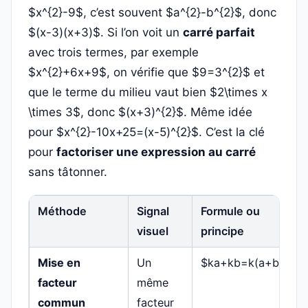
$x^{2}-9$, c’est souvent $a^{2}-b^{2}$, donc
$(x-3)(x+3)$. Si l’on voit un
carré parfait
avec trois termes, par exemple
$x^{2}+6x+9$, on vérifie que $9=3^{2}$ et
que le terme du milieu vaut bien $2\times x
\times 3$, donc $(x+3)^{2}$. Même idée
pour $x^{2}-10x+25=(x-5)^{2}$. C’est la clé
pour
factoriser une expression au carré
sans tâtonner.
Méthode
Signal
Formule ou
visuel
principe
Mise en
Un
$ka+kb=k(a+b)$
facteur
même
commun
facteur