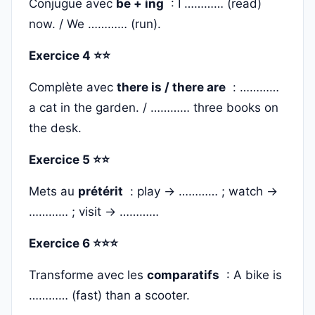
Conjugue avec
be + ing
: I ………… (read)
now. / We ………… (run).
Exercice 4 ⭐⭐
Complète avec
there is / there are
: …………
a cat in the garden. / ………… three books on
the desk.
Exercice 5 ⭐⭐
Mets au
prétérit
: play → ………… ; watch →
………… ; visit → …………
Exercice 6 ⭐⭐⭐
Transforme avec les
comparatifs
: A bike is
………… (fast) than a scooter.