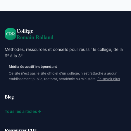
Collège
CRR
Romain Rolland
Méthodes, ressources et conseils pour réussir le collège, de la
e
e
6
à la 3
.
Média éducatif indépendant
Ce site n'est pas le site officiel d'un collège, n'est rattaché à aucun
établissement public, rectorat, académie ou ministère.
En savoir plus
Blog
Tous les articles
Ressources PDF