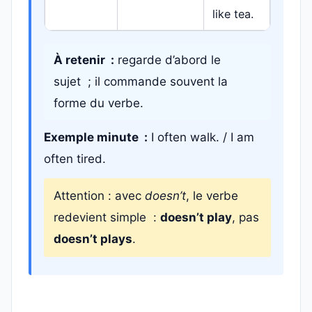
like tea.
À retenir :
regarde d’abord le
sujet ; il commande souvent la
forme du verbe.
Exemple minute :
I often walk. / I am
often tired.
Attention : avec
doesn’t
, le verbe
redevient simple :
doesn’t play
, pas
doesn’t plays
.