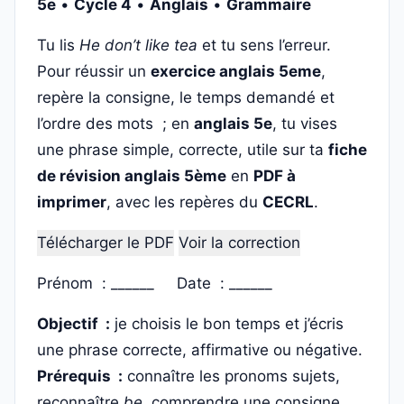
5e
•
Cycle 4
•
Anglais
•
Grammaire
Tu lis
He don’t like tea
et tu sens l’erreur.
Pour réussir un
exercice anglais 5eme
,
repère la consigne, le temps demandé et
l’ordre des mots ; en
anglais 5e
, tu vises
une phrase simple, correcte, utile sur ta
fiche
de révision anglais 5ème
en
PDF à
imprimer
, avec les repères du
CECRL
.
Télécharger le PDF
Voir la correction
Prénom : ______ Date : ______
Objectif :
je choisis le bon temps et j’écris
une phrase correcte, affirmative ou négative.
Prérequis :
connaître les pronoms sujets,
reconnaître
be
, comprendre une consigne