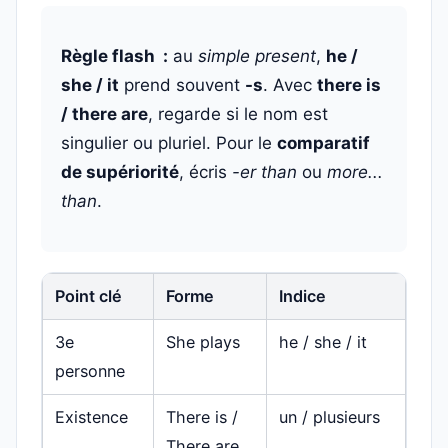
Règle flash :
au
simple present
,
he /
she / it
prend souvent
-s
. Avec
there is
/ there are
, regarde si le nom est
singulier ou pluriel. Pour le
comparatif
de supériorité
, écris
-er than
ou
more...
than
.
Point clé
Forme
Indice
3e
She plays
he / she / it
personne
Existence
There is /
un / plusieurs
There are