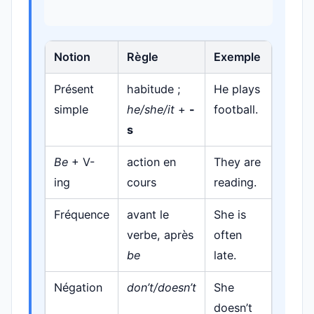
Notion
Règle
Exemple
Présent
habitude ;
He plays
simple
he/she/it
+
-
football.
s
Be
+ V-
action en
They are
ing
cours
reading.
Fréquence
avant le
She is
verbe, après
often
be
late.
Négation
don’t/doesn’t
She
doesn’t