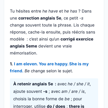
Tu hésites entre
he have
et
he has
? Dans
une
correction anglais 5e
, ce petit
-s
change souvent toute la phrase. Lis chaque
réponse, cache-la ensuite, puis réécris sans
modèle : c’est ainsi qu’un
corrigé exercice
anglais 5eme
devient une vraie
mémorisation.
1.
I am eleven. You are happy. She is my
friend.
Be
change selon le sujet.
À retenir anglais 5e :
avec
he / she / it
,
ajoute souvent
-s
; avec
am / are / is
,
choisis la bonne forme de
be
; pour
interroger, utilise
do / does
;
there is