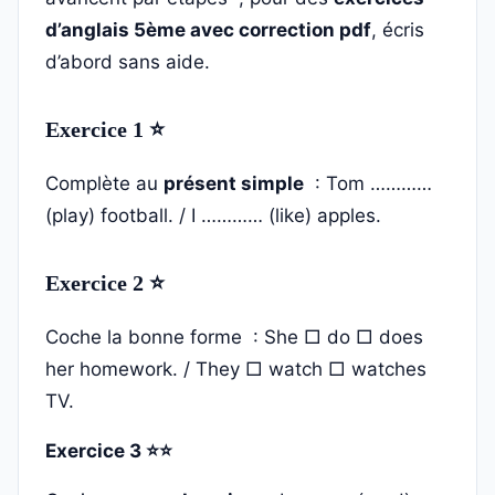
d’anglais 5ème avec correction pdf
, écris
d’abord sans aide.
Exercice 1 ⭐
Complète au
présent simple
: Tom …………
(play) football. / I ………… (like) apples.
Exercice 2 ⭐
Coche la bonne forme : She □ do □ does
her homework. / They □ watch □ watches
TV.
Exercice 3 ⭐⭐