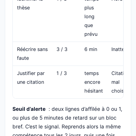
thèse
plus
long
que
prévu
Réécrire sans
3 / 3
6 min
Inattention
faute
Justifier par
1 / 3
temps
Citation
une citation
encore
mal
hésitant
choisie
Seuil d’alerte
: deux lignes d’affilée à 0 ou 1,
ou plus de 5 minutes de retard sur un bloc
bref. C’est le signal. Reprends alors la même
compétence tous les 2 jours, puis une fois