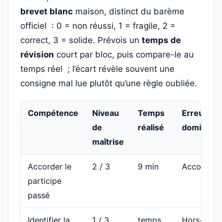
brevet blanc
maison, distinct du barème
officiel : 0 = non réussi, 1 = fragile, 2 =
correct, 3 = solide. Prévois un
temps de
révision
court par bloc, puis compare-le au
temps réel ; l’écart révèle souvent une
consigne mal lue plutôt qu’une règle oubliée.
Compétence
Niveau
Temps
Erreur
de
réalisé
dominant
maîtrise
Accorder le
2 / 3
9 min
Accord
participe
passé
Identifier la
1 / 3
temps
Hors-sujet