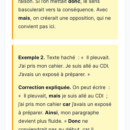
raison. Si l’on mettait
donc
, le sens
basculerait vers la conséquence. Avec
mais
, on créerait une opposition, qui ne
convient pas ici.
Exemple 2.
Texte haché : « Il pleuvait.
J’ai pris mon cahier. Je suis allé au CDI.
J’avais un exposé à préparer. »
Correction expliquée.
On peut écrire :
« Il pleuvait,
mais
je suis allé au CDI ;
j’ai pris mon cahier
car
j’avais un exposé
à préparer.
Ainsi
, mon paragraphe
devient plus fluide. »
Donc
ne
conviendrait pas au début, car il