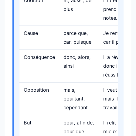
Addition
et, aussi, de
Il lit et il
plus
prend des
notes.
Cause
parce que,
Je rentre,
car, puisque
car il pleut.
Conséquence
donc, alors,
Il a révisé,
ainsi
donc il
réussit.
Opposition
mais,
Il veut sortir,
pourtant,
mais il
cependant
travaille.
But
pour, afin de,
Il relit pour
pour que
mieux