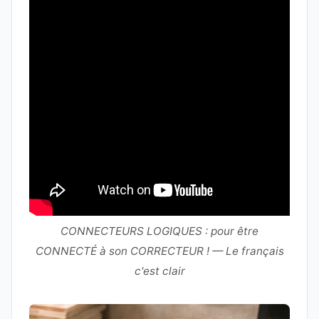
CONNECTEURS LOGIQUES : pour être
CONNECTÉ à son CORRECTEUR ! — Le français
c'est clair