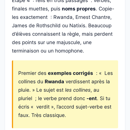
Étape 4 : relis en trois passages : verbes,
finales muettes, puis
noms propres
. Copie-
les exactement : Rwanda, Ernest Chantre,
James de Rothschild ou Natixis. Beaucoup
d’élèves connaissent la règle, mais perdent
des points sur une majuscule, une
terminaison ou un homophone.
Premier des
exemples corrigés
: « Les
collines du
Rwanda
verdissent après la
pluie. » Le sujet est
les collines
, au
pluriel ; le verbe prend donc
-ent
. Si tu
écris « verdit », l’accord sujet-verbe est
faux. Très classique.