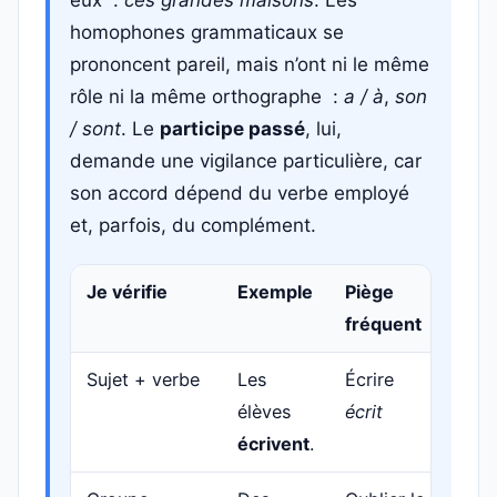
eux :
ces grandes maisons
. Les
homophones grammaticaux se
prononcent pareil, mais n’ont ni le même
rôle ni la même orthographe :
a / à
,
son
/ sont
. Le
participe passé
, lui,
demande une vigilance particulière, car
son accord dépend du verbe employé
et, parfois, du complément.
Je vérifie
Exemple
Piège
fréquent
Sujet + verbe
Les
Écrire
élèves
écrit
écrivent
.