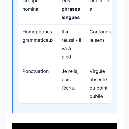
Groupe
Des
Oublier le
nominal
phrases
s
longues
Homophones
Il
a
Confondre
grammaticaux
réussi / Il
le sens
va
à
pied
Ponctuation
Je relis,
Virgule
puis
absente
j’écris.
ou point
oublié