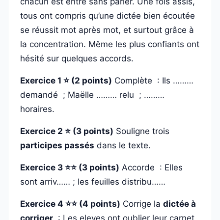
chacun est entré sans parler. Une fois assis,
tous ont compris qu’une dictée bien écoutée
se réussit mot après mot, et surtout grâce à
la concentration. Même les plus confiants ont
hésité sur quelques accords.
Exercice 1 ⭐ (2 points)
Complète : Ils ………
demandé ; Maëlle ……… relu ; ………
horaires.
Exercice 2 ⭐ (3 points)
Souligne trois
participes passés
dans le texte.
Exercice 3 ⭐⭐ (3 points)
Accorde : Elles
sont arriv…… ; les feuilles distribu……
Exercice 4 ⭐⭐ (4 points)
Corrige la
dictée à
corriger
: Les eleves ont oublier leur carnet