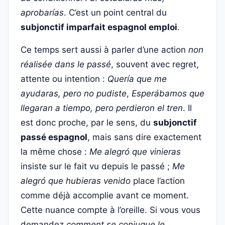
aprobarías
. C’est un point central du
subjonctif imparfait espagnol emploi
.
Ce temps sert aussi à parler d’une action
non
réalisée dans le passé
, souvent avec regret,
attente ou intention :
Quería que me
ayudaras, pero no pudiste
,
Esperábamos que
llegaran a tiempo, pero perdieron el tren
. Il
est donc proche, par le sens, du
subjonctif
passé espagnol
, mais sans dire exactement
la même chose :
Me alegró que vinieras
insiste sur le fait vu depuis le passé ;
Me
alegró que hubieras venido
place l’action
comme déjà accomplie avant ce moment.
Cette nuance compte à l’oreille. Si vous vous
demandez
comment se conjugue le