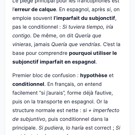
Le piège principal pour les francophones est
l’
erreur de calque
. En espagnol, après
si
, on
emploie souvent
l’imparfait du subjonctif
,
pas le conditionnel :
Si tuviera tiempo, iría
contigo
. De même, on dit
Quería que
vinieras
, jamais
Quería que vendrías
. C’est la
base pour comprendre
pourquoi utiliser le
subjonctif imparfait en espagnol
.
Premier bloc de confusion :
hypothèse
et
conditionnel
. En français, on entend
facilement “si j’aurais”, forme déjà fautive,
puis on la transporte en espagnol. Or la
structure normale est nette :
si + imperfecto
de subjuntivo
, puis conditionnel dans la
principale.
Si pudiera, lo haría
est correct ;
Si