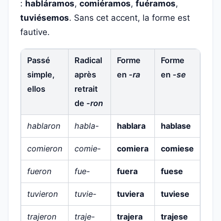
:
habláramos
,
comiéramos
,
fuéramos
,
tuviésemos
. Sans cet accent, la forme est
fautive.
Passé
Radical
Forme
Forme
simple,
après
en
-ra
en
-se
ellos
retrait
de
-ron
hablaron
habla-
hablara
hablase
comieron
comie-
comiera
comiese
fueron
fue-
fuera
fuese
tuvieron
tuvie-
tuviera
tuviese
trajeron
traje-
trajera
trajese