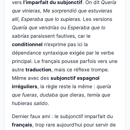
vers
l’imparfait du subjonctif
. On dit
Quería
que vinieras
,
Me sorprendió que estuvieras
allí
,
Esperaba que lo supieras
. Les versions
Quería que vendrías
ou
Esperaba que lo
sabrías
paraissent fautives, car le
conditionnel
n’exprime pas ici la
dépendance syntaxique exigée par le verbe
principal. Le français pousse parfois vers une
autre
traduction
, mais ce réflexe trompe.
Même avec des
subjonctif espagnol
irréguliers
, la règle reste la même :
quería
que fueras
,
dudaba que dieras
,
temía que
hubieras salido
.
Dernier faux ami : le subjonctif imparfait du
français
, trop rare aujourd’hui pour servir de