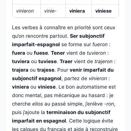
vinieron
vinie-
viniera
viniese
Les verbes à connaître en priorité sont ceux
qu’on rencontre partout.
Ser subjonctif
imparfait-espagnol
se forme sur
fueron
:
fuera
ou
fuese
.
Tener
vient de
tuvieron
:
tuviera
ou
tuviese
.
Traer
vient de
trajeron
:
trajera
ou
trajese
. Pour
venir imparfait du
subjonctif espagnol
, partez de
vinieron
:
viniera
ou
viniese
. Le bon automatisme est
donc mental, pas mécanique au hasard : je
cherche
ellos
au passé simple, j’enlève
-ron
,
puis j’ajoute la
terminaison du subjonctif
imparfait en espagnol
. Cette logique évite
les calques du français et aide à reconstruire