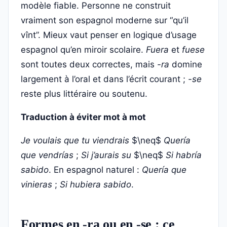
modèle fiable. Personne ne construit
vraiment son espagnol moderne sur “qu’il
vînt”. Mieux vaut penser en logique d’usage
espagnol qu’en miroir scolaire.
Fuera
et
fuese
sont toutes deux correctes, mais
-ra
domine
largement à l’oral et dans l’écrit courant ;
-se
reste plus littéraire ou soutenu.
Traduction à éviter mot à mot
Je voulais que tu viendrais
$\neq$
Quería
que vendrías
;
Si j’aurais su
$\neq$
Si habría
sabido
. En espagnol naturel :
Quería que
vinieras
;
Si hubiera sabido
.
Formes en -ra ou en -se : ce