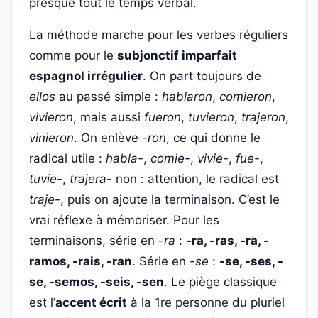
presque tout le temps verbal.
La méthode marche pour les verbes réguliers
comme pour le
subjonctif imparfait
espagnol irrégulier
. On part toujours de
ellos
au passé simple :
hablaron
,
comieron
,
vivieron
, mais aussi
fueron
,
tuvieron
,
trajeron
,
vinieron
. On enlève
-ron
, ce qui donne le
radical utile :
habla-
,
comie-
,
vivie-
,
fue-
,
tuvie-
,
trajera-
non : attention, le radical est
traje-
, puis on ajoute la terminaison. C’est le
vrai réflexe à mémoriser. Pour les
terminaisons, série en
-ra
:
-ra, -ras, -ra, -
ramos, -rais, -ran
. Série en
-se
:
-se, -ses, -
se, -semos, -seis, -sen
. Le piège classique
est l’
accent écrit
à la 1re personne du pluriel