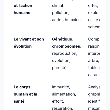
et l’action
climat,
effet,
humaine
pollution,
exploiter u
action humaine
carte ou un
schéma
Le vivant et son
Génétique
,
Compléter 
évolution
chromosomes
,
raisonneme
reproduction,
interpréter 
évolution,
arbre, lire 
parenté
tableau de
caractères
Le corps
Immunité,
Analyser un
humain et la
alimentation,
graphique,
santé
effort,
identifier u
respiration,
mécanisme