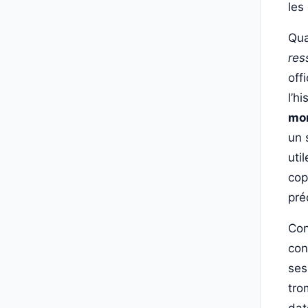
les
Qua
res
off
l’hi
mor
un 
uti
cop
pré
Con
con
ses
tro