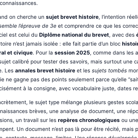
 connaissances.
nd on cherche un
sujet brevet histoire
, l’intention rée
semble l’épreuve de 3e
et comprendre ce que les correc
iciel est celui du
Diplôme national du brevet
, avec des
stoire n’est jamais isolée : elle fait partie d’un bloc
histo
al et civique
. Pour la
session 2025
, comme dans les a
sujet calibré pour tester des savoirs, mais surtout une c
le. Les
annales brevet histoire
et les
sujets tombés
mont
ie ne gagne pas des points seulement parce qu’elle “sait
cisément à la consigne, avec vocabulaire juste, dates r
crètement, le sujet type mélange plusieurs gestes scolai
naissances brèves, une analyse de document, une répo
sions, un travail sur les
repères chronologiques
ou une 
mpent. Un document n’est pas là pour être récité, mais po