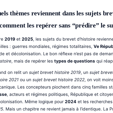
els thèmes reviennent dans les sujets brev
 comment les repérer sans “prédire” le su
re
2019
et
2025
, les sujets du brevet d’histoire revi
illes : guerres mondiales, régimes totalitaires,
Ve Répub
ide et décolonisation. Le bon réflexe n’est pas de dem
istoire
, mais de repérer les
types de questions
qui réap
nd on relit un
sujet brevet histoire 2019
, un
sujet breve
toire 2021
ou un
sujet brevet histoire 2022
, on voit moin
anique. Les concepteurs piochent dans cinq familles st
sse
, acteurs et régimes politiques, République et citoye
olonisation. Même logique pour
2024
et les recherche
25
. Mais un chapitre ne revient jamais à l’identique. La