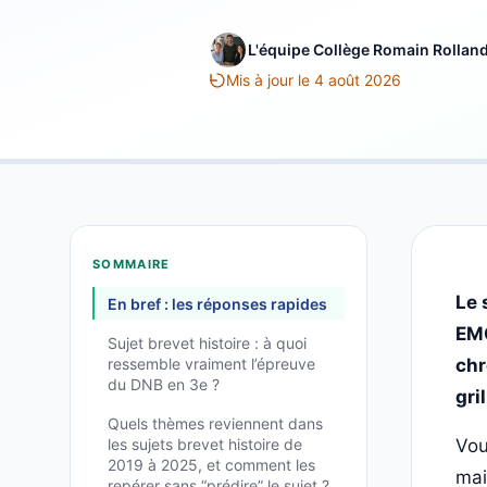
L'équipe Collège Romain Rollan
Mis à jour le 4 août 2026
SOMMAIRE
Le 
En bref : les réponses rapides
EMC
Sujet brevet histoire : à quoi
ressemble vraiment l’épreuve
chr
du DNB en 3e ?
gri
Quels thèmes reviennent dans
les sujets brevet histoire de
Vou
2019 à 2025, et comment les
mai
repérer sans “prédire” le sujet ?