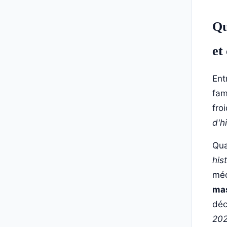
Qu
et
Ent
fam
fro
d'h
Qua
his
méc
ma
déc
20