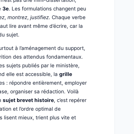
n’est pas une mini-dissertation,
e
3e
. Les formulations changent peu
ez
,
montrez
,
justifiez
. Chaque verbe
ut lire avant même d’écrire, car la
u sujet.
 surtout à l’aménagement du support,
arition des attendus fondamentaux.
les sujets publiés par le ministère,
d elle est accessible, la
grille
icites : répondre entièrement, employer
e, organiser sa rédaction. Voilà
un
sujet brevet histoire
, c’est repérer
tion et l’ordre optimal de
 lisent mieux, trient plus vite et