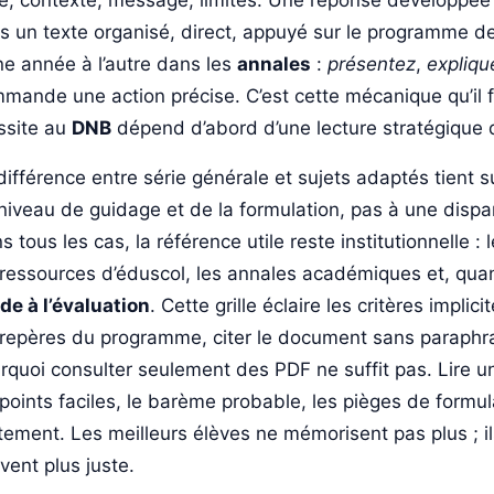
e, contexte, message, limites. Une réponse développée 
s un texte organisé, direct, appuyé sur le programme d
ne année à l’autre dans les
annales
:
présentez
,
expliqu
mande une action précise. C’est cette mécanique qu’il fa
ssite au
DNB
dépend d’abord d’une lecture stratégique d
différence entre série générale et sujets adaptés tient
niveau de guidage et de la formulation, pas à une disp
s tous les cas, la référence utile reste institutionnelle : 
 ressources d’éduscol, les annales académiques et, quan
ide à l’évaluation
. Cette grille éclaire les critères impl
 repères du programme, citer le document sans paraphras
rquoi consulter seulement des PDF ne suffit pas. Lire 
 points faciles, le barème probable, les pièges de formula
itement. Les meilleurs élèves ne mémorisent pas plus ; ils
ivent plus juste.