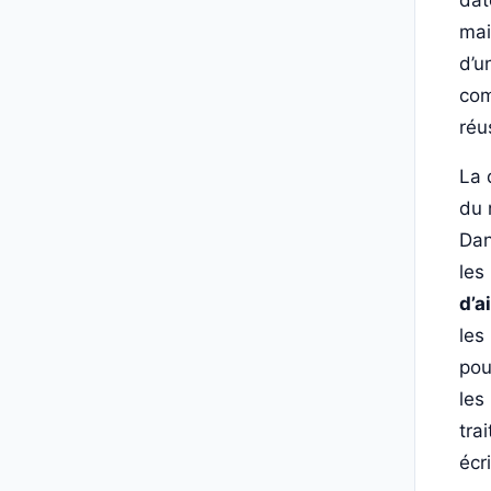
dat
mai
d’u
com
réu
La 
du 
Dan
les
d’a
les
pou
les
tra
écr