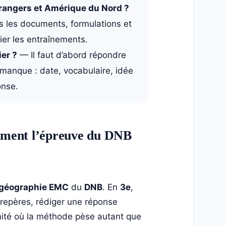
trangers et Amérique du Nord ?
 les documents, formulations et
ier les entraînements.
er ?
— Il faut d’abord répondre
i manque : date, vocabulaire, idée
onse.
raiment l’épreuve du DNB
-géographie EMC
du
DNB
. En
3e
,
s repères, rédiger une réponse
imité où la méthode pèse autant que