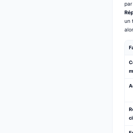
par
Rép
un 
alo
F
C
m
A
R
c
E