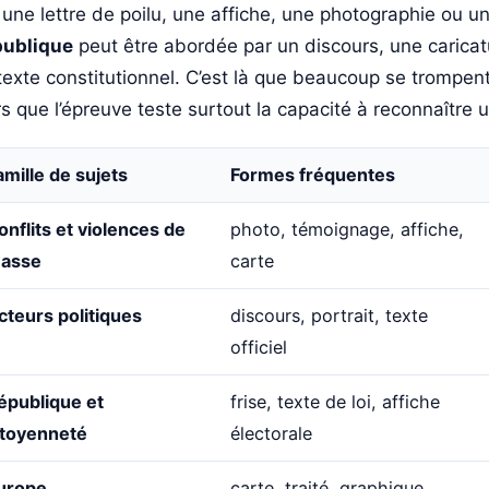
 une lettre de poilu, une affiche, une photographie ou 
ublique
peut être abordée par un discours, une caricat
texte constitutionnel. C’est là que beaucoup se trompent
rs que l’épreuve teste surtout la capacité à reconnaître
amille de sujets
Formes fréquentes
onflits et violences de
photo, témoignage, affiche,
asse
carte
cteurs politiques
discours, portrait, texte
officiel
épublique et
frise, texte de loi, affiche
itoyenneté
électorale
urope
carte, traité, graphique