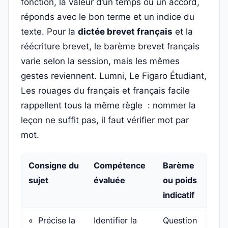
fonction, la valeur d’un temps ou un accord,
réponds avec le bon terme et un indice du
texte. Pour la
dictée brevet français
et la
réécriture brevet, le barème brevet français
varie selon la session, mais les mêmes
gestes reviennent. Lumni, Le Figaro Étudiant,
Les rouages du français et français facile
rappellent tous la même règle : nommer la
leçon ne suffit pas, il faut vérifier mot par
mot.
Consigne du
Compétence
Barème
Piè
sujet
évaluée
ou poids
fré
indicatif
« Précise la
Identifier la
Question
Con