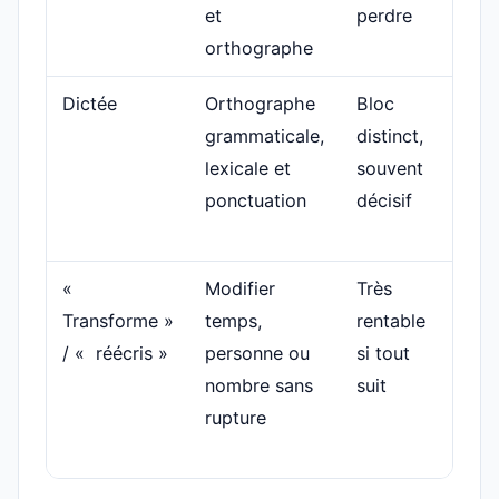
et
perdre
orthographe
Dictée
Orthographe
Bloc
Oubl
grammaticale,
distinct,
mar
lexicale et
souvent
mue
ponctuation
décisif
«
Modifier
Très
Cha
Transforme »
temps,
rentable
un m
/ « réécris »
personne ou
si tout
oubl
nombre sans
suit
rest
rupture