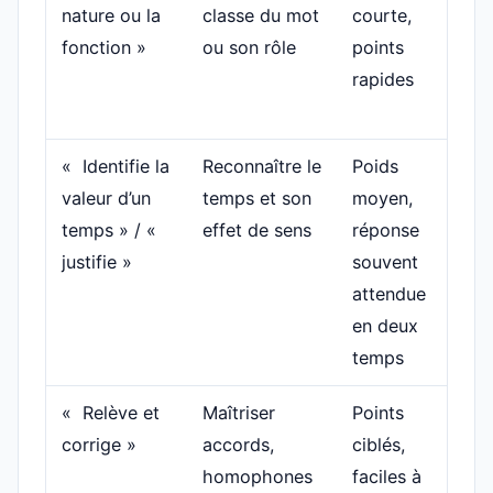
nature ou la
classe du mot
courte,
natu
fonction »
ou son rôle
points
fonc
rapides
« Identifie la
Reconnaître le
Poids
Donn
valeur d’un
temps et son
moyen,
tem
temps » / «
effet de sens
réponse
san
justifie »
souvent
expl
attendue
en deux
temps
« Relève et
Maîtriser
Points
Corr
corrige »
accords,
ciblés,
seu
homophones
faciles à
à l’o