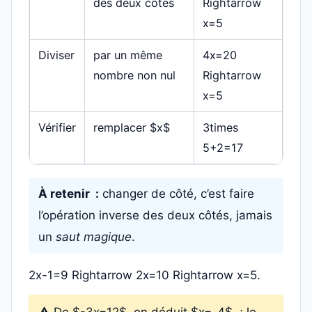
des deux côtés
Rightarrow
x=5
Diviser
par un même
4x=20
nombre non nul
Rightarrow
x=5
Vérifier
remplacer $x$
3times
5+2=17
À retenir :
changer de côté, c’est faire
l’opération inverse des deux côtés, jamais
un
saut magique
.
2x-1=9 Rightarrow 2x=10 Rightarrow x=5.