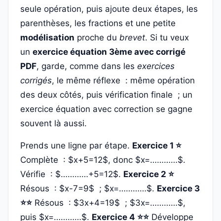
seule opération, puis ajoute deux étapes, les
parenthèses, les fractions et une petite
modélisation
proche du
brevet
. Si tu veux
un
exercice équation 3ème avec corrigé
PDF
, garde, comme dans les
exercices
corrigés
, le même réflexe : même opération
des deux côtés, puis vérification finale ; un
exercice équation avec correction se gagne
souvent là aussi.
Prends une ligne par étape.
Exercice 1 ⭐
Complète : $x+5=12$, donc $x=…………$.
Vérifie : $…………+5=12$.
Exercice 2 ⭐
Résous : $x-7=9$ ; $x=…………$.
Exercice 3
⭐⭐
Résous : $3x+4=19$ ; $3x=…………$,
puis $x=…………$.
Exercice 4 ⭐⭐
Développe