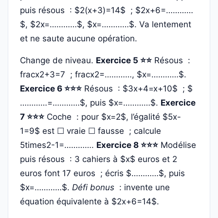
puis résous : $2(x+3)=14$ ; $2x+6=…………
$, $2x=…………$, $x=…………$. Va lentement
et ne saute aucune opération.
Change de niveau.
Exercice 5 ⭐⭐
Résous :
fracx2+3=7 ; fracx2=…………, $x=…………$.
Exercice 6 ⭐⭐⭐
Résous : $3x+4=x+10$ ; $
…………=…………$, puis $x=…………$.
Exercice
7 ⭐⭐⭐
Coche : pour $x=2$, l’égalité $5x-
1=9$ est ☐ vraie ☐ fausse ; calcule
5times2-1=………….
Exercice 8 ⭐⭐⭐
Modélise
puis résous : 3 cahiers à $x$ euros et 2
euros font 17 euros ; écris $…………$, puis
$x=…………$.
Défi bonus
: invente une
équation équivalente à $2x+6=14$.