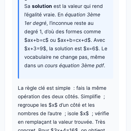
Sa
solution
est la valeur qui rend
l’égalité vraie. En
équation 3ème
1er degré
, l’inconnue reste au
degré 1, d’où des formes comme
$ax+b=c$ ou $ax+b=cx+d$. Avec
$x+3=9$, la solution est $x=6$. Le
vocabulaire ne change pas, même
dans un
cours équation 3ème pdf
.
La règle clé est simple : fais la même
opération des deux côtés. Simplifie ;
regroupe les $x$ d’un côté et les
nombres de l’autre ; isole $x$ ; vérifie
en remplaçant la valeur trouvée. Très
concret. Pour $3x+4=16$, on obtient