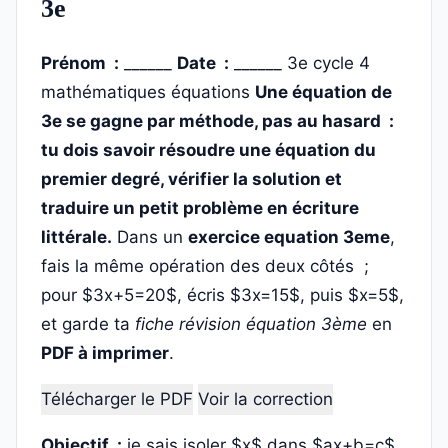
3e
Prénom :
______
Date :
______
3e
cycle 4
mathématiques
équations
Une équation de
3e se gagne par méthode, pas au hasard :
tu dois savoir résoudre une équation du
premier degré, vérifier la solution et
traduire un petit problème en écriture
littérale.
Dans un
exercice equation 3eme
,
fais la même opération des deux côtés ;
pour $3x+5=20$, écris $3x=15$, puis $x=5$,
et garde ta
fiche révision équation 3ème
en
PDF à imprimer
.
Télécharger le PDF
Voir la correction
Objectif :
je sais isoler $x$ dans $ax+b=c$