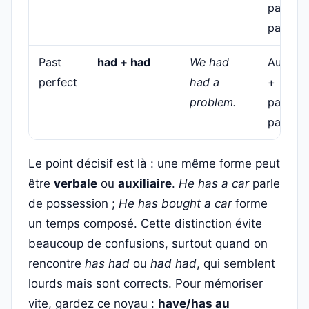
partici
passé
Past
had + had
We had
Auxiliai
perfect
had a
+
problem.
partici
passé
Le point décisif est là : une même forme peut
être
verbale
ou
auxiliaire
.
He has a car
parle
de possession ;
He has bought a car
forme
un temps composé. Cette distinction évite
beaucoup de confusions, surtout quand on
rencontre
has had
ou
had had
, qui semblent
lourds mais sont corrects. Pour mémoriser
vite, gardez ce noyau :
have/has au