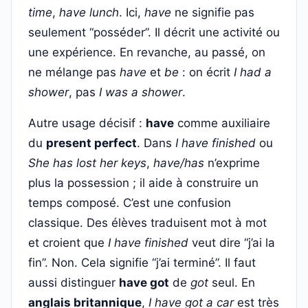
time
,
have lunch
. Ici,
have
ne signifie pas
seulement “posséder”. Il décrit une activité ou
une expérience. En revanche, au passé, on
ne mélange pas
have
et
be
: on écrit
I had a
shower
, pas
I was a shower
.
Autre usage décisif :
have
comme auxiliaire
du
present perfect
. Dans
I have finished
ou
She has lost her keys
,
have/has
n’exprime
plus la possession ; il aide à construire un
temps composé. C’est une confusion
classique. Des élèves traduisent mot à mot
et croient que
I have finished
veut dire “j’ai la
fin”. Non. Cela signifie “j’ai terminé”. Il faut
aussi distinguer
have got
de
got
seul. En
anglais britannique
,
I have got a car
est très