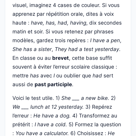
visuel, imaginez 4 cases de couleur. Si vous
apprenez par répétition orale, dites à voix
haute :
have, has, had, having
, dix secondes
matin et soir. Si vous retenez par phrases
modèles, gardez trois repères :
I have a pen
,
She has a sister
,
They had a test yesterday
.
En classe ou au
brevet
, cette base suffit
souvent à éviter l’erreur scolaire classique :
mettre
has
avec
I
ou oublier que
had
sert
aussi de
past participle
.
Voici le test utile. 1)
She ___ a new bike.
2)
We ___ lunch at 12 yesterday.
3) Repérez
l’erreur :
He have a dog.
4) Transformez au
prétérit :
I have a cold.
5) Formez la question
:
You have a calculator.
6) Choisissez :
He