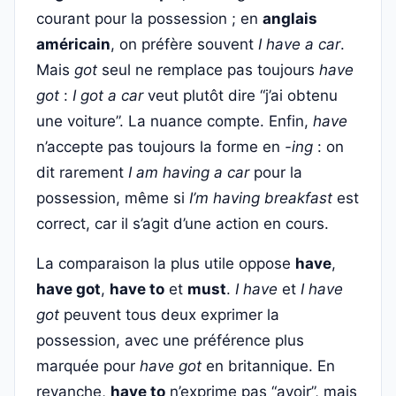
courant pour la possession ; en
anglais
américain
, on préfère souvent
I have a car
.
Mais
got
seul ne remplace pas toujours
have
got
:
I got a car
veut plutôt dire “j’ai obtenu
une voiture”. La nuance compte. Enfin,
have
n’accepte pas toujours la forme en
-ing
: on
dit rarement
I am having a car
pour la
possession, même si
I’m having breakfast
est
correct, car il s’agit d’une action en cours.
La comparaison la plus utile oppose
have
,
have got
,
have to
et
must
.
I have
et
I have
got
peuvent tous deux exprimer la
possession, avec une préférence plus
marquée pour
have got
en britannique. En
revanche,
have to
n’exprime pas “avoir”, mais