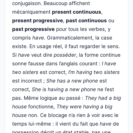
conjugaison. Beaucoup affichent
mécaniquement
present continuous
,
present progressive
,
past continuous
ou
past progressive
pour tous les verbes, y
compris
have
. Grammaticalement, la case
existe. En usage réel, il faut regarder le sens.
Si
have
veut dire
posséder
, la forme continue
sonne fausse dans l’anglais courant :
I have
two sisters
est correct,
I’m having two sisters
est incorrect ;
She has a new phone
est
correct,
She is having a new phone
ne l’est
pas. Même logique au passé :
They had a big
house
fonctionne,
They were having a big
house
non. Ce blocage n’a rien à voir avec le
temps lui-même : il vient du fait que
have
de
possession décrit un état stable, pas une