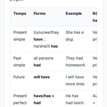
Temps
Forme
Exemple
Rôle de
have
Present
I/you/we/they
She has a
Verbe
simple
have
;
dog.
principa
he/she/it
has
Past
all persons
They had
Verbe
simple
had
homework.
principa
Future
will have
I will have
Verbe
more time.
principa
Present
have/has +
He has
Auxiliai
perfect
had
had lunch.
+