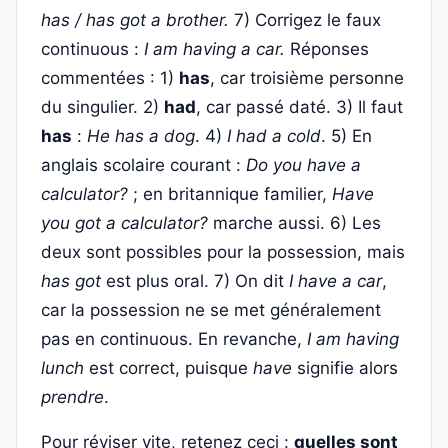
has / has got a brother.
7) Corrigez le faux
continuous :
I am having a car.
Réponses
commentées : 1)
has
, car troisième personne
du singulier. 2)
had
, car passé daté. 3) Il faut
has
:
He has a dog
. 4)
I had a cold
. 5) En
anglais scolaire courant :
Do you have a
calculator?
; en britannique familier,
Have
you got a calculator?
marche aussi. 6) Les
deux sont possibles pour la possession, mais
has got
est plus oral. 7) On dit
I have a car
,
car la possession ne se met généralement
pas en continuous. En revanche,
I am having
lunch
est correct, puisque
have
signifie alors
prendre
.
Pour réviser vite, retenez ceci :
quelles sont