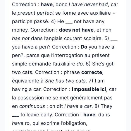
Correction :
have
, donc
I have never had
, car
le
present perfect
se forme avec auxiliaire +
participe passé. 4) He ___ not have any
money. Correction :
does not have
, et non
has not
dans l’anglais courant scolaire. 5) ___
you have a pen? Correction :
Do
you have a
pen?, parce que l’interrogation au présent
simple demande l’auxiliaire
do
. 6) She’s got
two cats. Correction : phrase
correcte
,
équivalente à
She has two cats
. 7) I am
having a car. Correction :
impossible ici
, car
la possession ne se met généralement pas
en
continuous
; on dit
I have a car
. 8) They
___ to leave early. Correction :
have
, dans
have to
, qui exprime l’obligation,