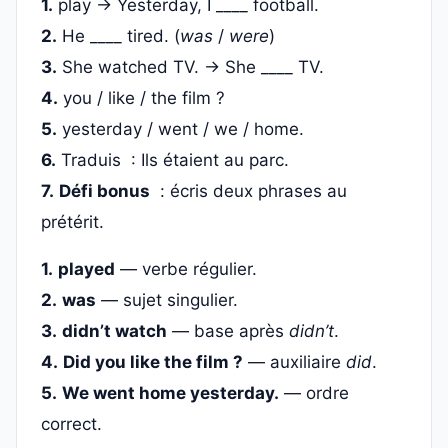
1.
play → Yesterday, I ____ football.
2.
He ____ tired. (
was
/
were
)
3.
She watched TV. → She ____ TV.
4.
you / like / the film ?
5.
yesterday / went / we / home.
6.
Traduis : Ils étaient au parc.
7.
Défi bonus
: écris deux phrases au
prétérit.
1.
played
— verbe régulier.
2.
was
— sujet singulier.
3.
didn’t watch
— base après
didn’t
.
4.
Did you like the film ?
— auxiliaire
did
.
5.
We went home yesterday.
— ordre
correct.