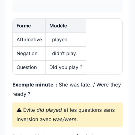
Forme
Modèle
Affirmative
I played.
Négation
I didn’t play.
Question
Did you play ?
Exemple minute :
She was late. / Were they
ready ?
⚠️ Évite
did played
et les questions sans
inversion avec
was/were
.