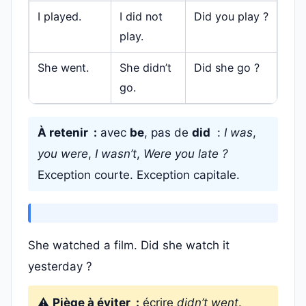
I played.
I did not
Did you play ?
play.
She went.
She didn’t
Did she go ?
go.
À retenir :
avec
be
, pas de
did
:
I was
,
you were
,
I wasn’t
,
Were you late ?
Exception courte. Exception capitale.
She watched a film. Did she watch it
yesterday ?
⚠️
Piège à éviter :
écrire
didn’t went
.