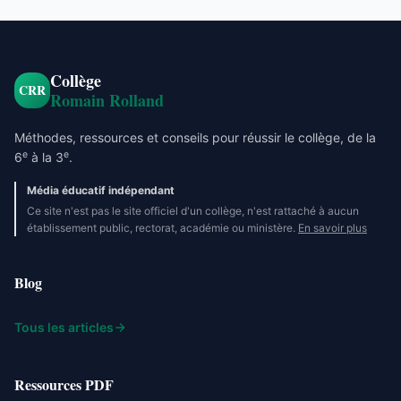
Collège
CRR
Romain Rolland
Méthodes, ressources et conseils pour réussir le collège, de la
e
e
6
à la 3
.
Média éducatif indépendant
Ce site n'est pas le site officiel d'un collège, n'est rattaché à aucun
établissement public, rectorat, académie ou ministère.
En savoir plus
Blog
Tous les articles
Ressources PDF