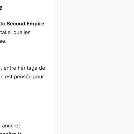
e
 du
Second Empire
alle, quelles
se.
e
, entre héritage de
che est pensée pour
France et