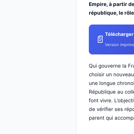
Empire, à partir d
république, le rôl
Télécharger 
📄
Version imprima
Qui gouverne la Fra
choisir un nouveau
une longue chronol
République au collè
font vivre. L’object
de vérifier ses rép
parent qui accompa