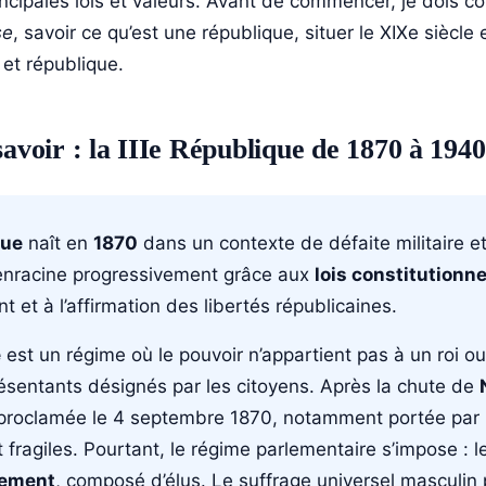
ncipales lois et valeurs. Avant de commencer, je dois co
se
, savoir ce qu’est une république, situer le XIXe siècle 
et république.
savoir : la IIIe République de 1870 à 1940
que
naît en
1870
dans un contexte de défaite militaire et
s’enracine progressivement grâce aux
lois constitutionn
t et à l’affirmation des libertés républicaines.
e
est un régime où le pouvoir n’appartient pas à un roi o
ésentants désignés par les citoyens. Après la chute de
 proclamée le 4 septembre 1870, notamment portée par
 fragiles. Pourtant, le régime parlementaire s’impose :
lement
, composé d’élus. Le suffrage universel masculin