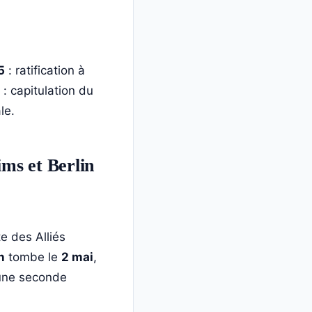
5
: ratification à
: capitulation du
le.
ms et Berlin
e des Alliés
n
tombe le
2 mai
,
une seconde