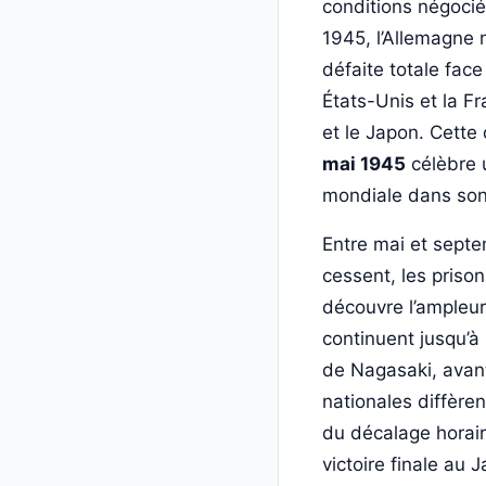
conditions négociée
1945, l’Allemagne 
défaite totale fac
États-Unis et la Fra
et le Japon. Cette 
mai 1945
célèbre u
mondiale dans so
Entre mai et sept
cessent, les prison
découvre l’ampleur
continuent jusqu’à
de Nagasaki, avant
nationales diffèren
du décalage horair
victoire finale au