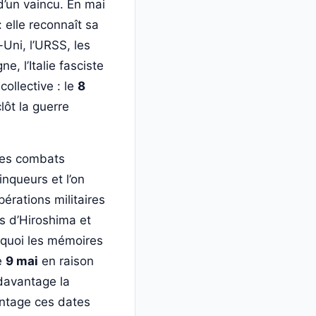
 d’un vaincu. En mai
 elle reconnaît sa
Uni, l’URSS, les
e, l’Italie fasciste
collective : le
8
lôt la guerre
les combats
inqueurs et l’on
opérations militaires
s d’Hiroshima et
rquoi les mémoires
le
9 mai
en raison
 davantage la
vantage ces dates