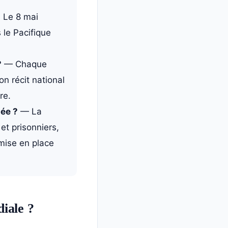
 Le 8 mai
 le Pacifique
?
— Chaque
on récit national
re.
iée ?
— La
et prisonniers,
mise en place
iale ?