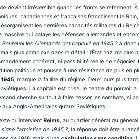
e devient irréversible quand les fronts se referment. À l
nniques, canadiennes et françaises franchissent le Rhin
ésorganisent les dernières capacités militaires du Reich. 
e massive qui balaye les défenses allemandes et encer
n
Pourquoi les Allemands ont capitulé en 1945 ?
a donc 
 mais plus complexe dans le détail : l’État nazi n’a plus n
mmandement cohérent, ni possibilité réelle de négocier. H
dition politique et pousse à une résistance de plus en p
l 1945
, marque la faillite du régime. Deux jours plus tard
oviétiques. La capitale est prise, le centre du pouvoir a 
lemand cherche surtout à faire cesser les combats, si po
 aux Anglo-Américains qu’aux Soviétiques.
exte qu’intervient
Reims
, au quartier général du général
 signé l'armistice de 1945 ?
, la réponse doit être nuancée
sens de 1918, mais d’une
capitulation sans condition
. 