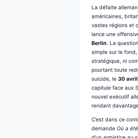
La défaite allemand
américaines, brita
vastes régions et d
lance une offensiv
Berlin
. La questio
simple sur le fond,
stratégique, ni co
pourtant toute red
suicide, le
30 avri
capitule face aux S
nouvel exécutif al
rendant davantage
C’est dans ce cont
demande
Où a été
d’un armistice au 