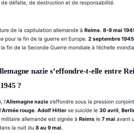
e défaite, de destruction et de responsabilité.
ture de la capitulation allemande à
Reims
.
8-9 mai 194
ue pour la fin de la guerre en Europe.
2 septembre 1945
la fin de la Seconde Guerre mondiale à l’échelle mondia
emagne nazie s’effondre-t-elle entre Rei
 1945 ?
5
, l’
Allemagne nazie
s’effondre sous la pression conjoint
’
Armée rouge
.
Adolf Hitler
se suicide le
30 avril
,
Berli
n militaire allemande est signée à
Reims
le
7 mai
avant 
dans la nuit du
8 au 9 mai
.