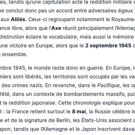
s, tandis qu’une capitulation acte la reddition militaire
ne conclut donc pas un accord entre adversaires égaux :
e aux
Alliés
. Ceux-ci regroupent notamment le Royaume-
nce libre, alors que l’
Axe
réunit principalement l’Allemagn
distinction éclaire le vocabulaire, mais aussi la mémoire 
ne victoire en Europe, alors que le
2 septembre 1945
c
n ensemble.
embre 1945, le monde reste donc en guerre. En Europe, 
niers sont libérés, les territoires sont occupés par les va
 des crimes nazis. En revanche, dans le
Pacifique
, les 
 l’été, dans un contexte de bombardements massifs, pui
 la reddition japonaise. Cette chronologie explique pou
t : la France retient surtout le
8 mai
, la Russie célèbre 
e et de la signature de Berlin, les États-Unis associent
 Japon, tandis que l’Allemagne et le Japon inscrivent da