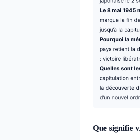
japonaise le 2 
Le 8 mai 1945 m
marque la fin d
jusqu’à la capi
Pourquoi la mém
pays retient la 
: victoire libéra
Quelles sont le
capitulation ent
la découverte d
d’un nouvel ordr
Que signifie 