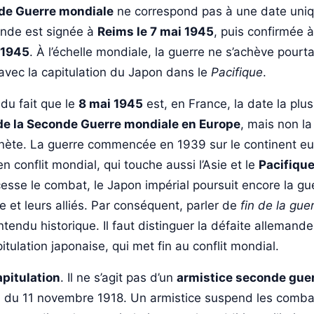
nde Guerre mondiale
ne correspond pas à une date uni
ande est signée à
Reims le 7 mai 1945
, puis confirmée 
 1945
. À l’échelle mondiale, la guerre ne s’achève pourt
 avec la capitulation du Japon dans le
Pacifique
.
 du fait que le
8 mai 1945
est, en France, la date la p
 de la Seconde Guerre mondiale en Europe
, mais non la
nète. La guerre commencée en 1939 sur le continent eu
n conflit mondial, qui touche aussi l’Asie et le
Pacifiqu
cesse le combat, le Japon impérial poursuit encore la gu
e et leurs alliés. Par conséquent, parler de
fin de la gue
tendu historique. Il faut distinguer la défaite allemande, 
itulation japonaise, qui met fin au conflit mondial.
apitulation
. Il ne s’agit pas d’un
armistice seconde gue
i du 11 novembre 1918. Un armistice suspend les comba