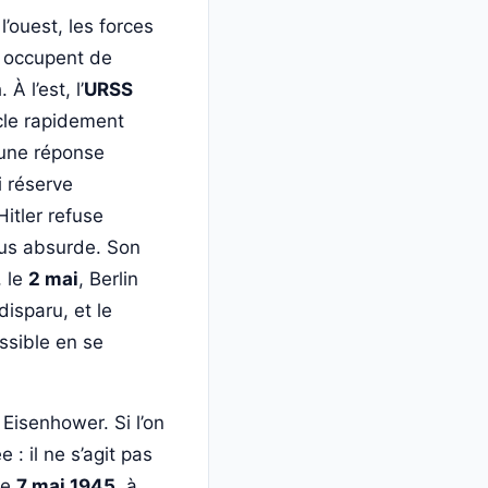
’ouest, les forces
, occupent de
À l’est, l’
URSS
cle rapidement
une réponse
i réserve
itler refuse
lus absurde. Son
, le
2 mai
, Berlin
disparu, et le
ssible en se
 Eisenhower. Si l’on
 : il ne s’agit pas
Le
7 mai 1945
, à