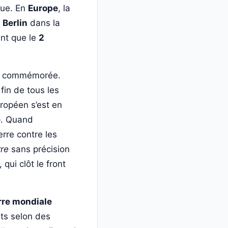
que. En
Europe
, la
à
Berlin
dans la
ant que le
2
lus commémorée.
 fin de tous les
ropéen s’est en
e
. Quand
erre contre les
rre
sans précision
qui clôt le front
rre mondiale
ts selon des