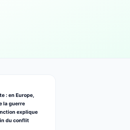
e : en Europe,
e la guerre
inction explique
in du conflit