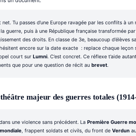
ans un document.
est net. Tu passes d’une Europe ravagée par les conflits à u
a guerre, puis à une République française transformée par l
rgissement des droits. En classe de 3e, beaucoup d’élèves s
ésitent encore sur la date exacte : replace chaque leçon su
appel court sur
Lumni
. C’est concret. Ce réflexe t’aide auta
ents que pour une question de récit au
brevet
.
théâtre majeur des guerres totales (1914
 dans une violence sans précédent. La
Première Guerre mo
mondiale
, frappent soldats et civils, du front de
Verdun
au