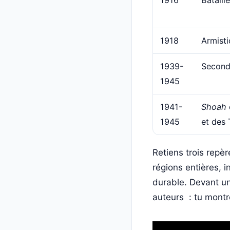
1918
Armisti
1939-
Second
1945
1941-
Shoah
1945
et des 
Retiens trois repè
régions entières, i
durable. Devant un 
auteurs : tu montre