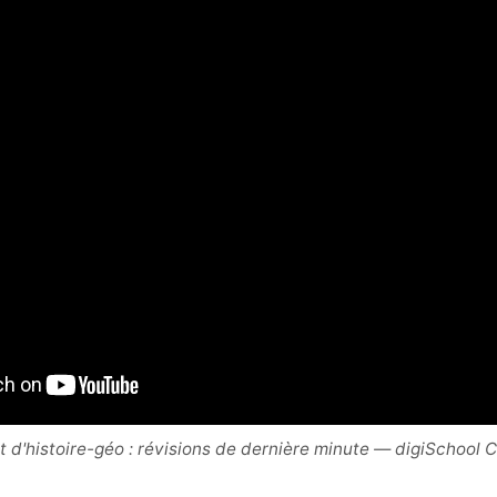
t d'histoire-géo : révisions de dernière minute — digiSchool C