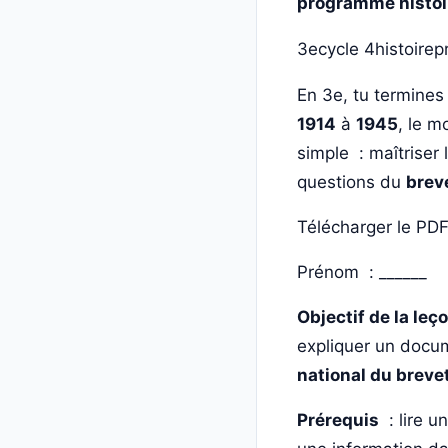
programme histoir
3e
cycle 4
histoire
p
En 3e, tu termines
1914
à
1945
, le m
simple : maîtriser
questions du
brev
Télécharger le PD
Prénom : ______ D
Objectif de la leç
expliquer un docum
national du breve
Prérequis
: lire u