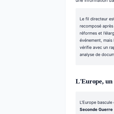
une information d
Le fil directeur 
recomposé après l
réformes et l’éla
événement, mais h
vérifie avec un r
analyse de docum
L'Europe, un 
L’Europe bascule
Seconde Guerre 