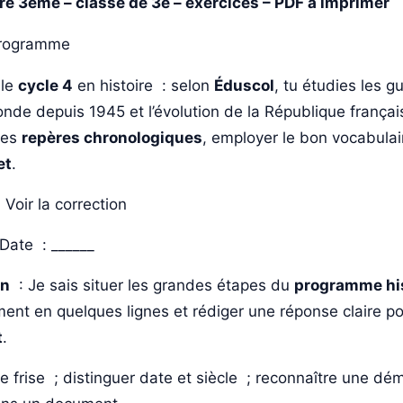
e 3ème – classe de 3e – exercices – PDF à imprimer
rogramme
 le
cycle 4
en histoire : selon
Éduscol
, tu étudies les g
onde depuis 1945 et l’évolution de la République françai
 les
repères chronologiques
, employer le bon vocabulair
et
.
F
Voir la correction
ate : ______
on
: Je sais situer les grandes étapes du
programme hi
ent en quelques lignes et rédiger une réponse claire po
t
.
ne frise ; distinguer date et siècle ; reconnaître une dé