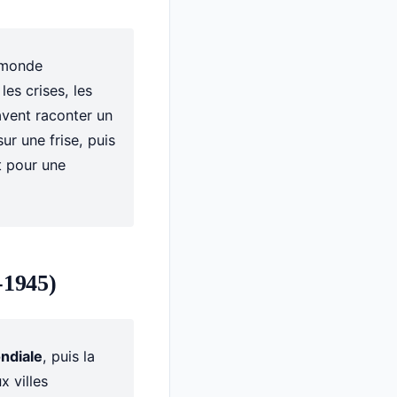
n monde
es crises, les
avent raconter un
r une frise, puis
nt pour une
-1945)
ndiale
, puis la
x villes