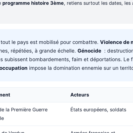
e
programme histoire 3ème
, retiens surtout les dates, les
tout le pays est mobilisé pour combattre.
Violence de
mes, répétées, à grande échelle.
Génocide
: destructio
ils subissent bombardements, faim et déportations. Le f
occupation
impose la domination ennemie sur un territo
ment
Acteurs
e la Première Guerre
États européens, soldats
le
e de Verdun
Armées française et