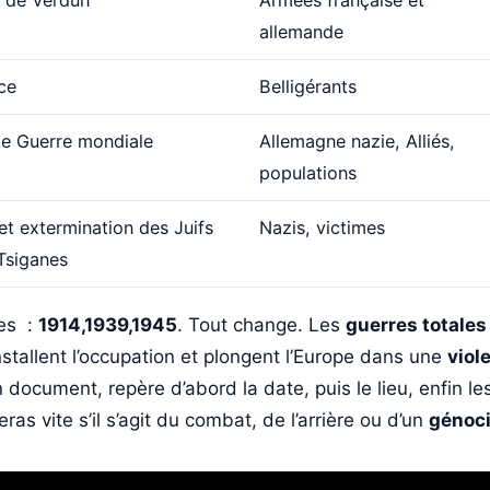
allemande
ce
Belligérants
e Guerre mondiale
Allemagne nazie, Alliés,
populations
et extermination des Juifs
Nazis, victimes
Tsiganes
res :
1914,1939,1945
. Tout change. Les
guerres totales
nstallent l’occupation et plongent l’Europe dans une
viol
document, repère d’abord la date, puis le lieu, enfin les
ras vite s’il s’agit du combat, de l’arrière ou d’un
génoc