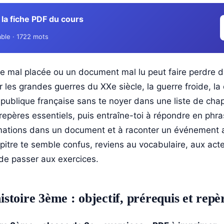
la fiche PDF du cours
ble · 1722 mots
e mal placée ou un document mal lu peut faire perdre de
er les grandes guerres du XXe siècle, la guerre froide, la
République française sans te noyer dans une liste de ch
repères essentiels, puis entraîne-toi à répondre en phra
rmations dans un document et à raconter un événement 
pitre te semble confus, reviens au vocabulaire, aux acte
de passer aux exercices.
toire 3ème : objectif, prérequis et repèr