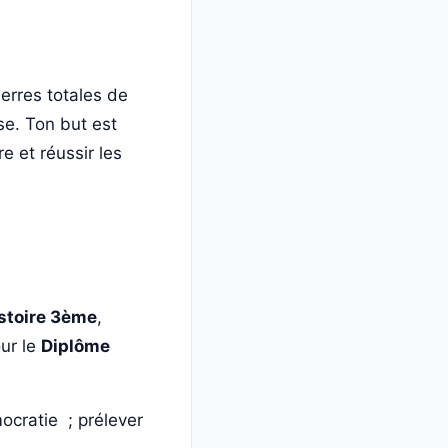
uerres totales de
se. Ton but est
e et réussir les
stoire 3ème
,
ur le
Diplôme
mocratie ; prélever