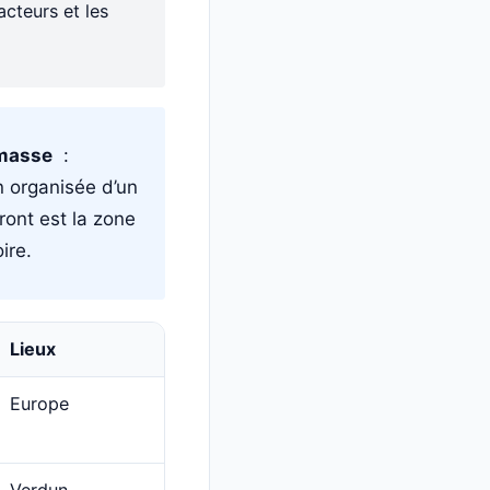
 acteurs et les
 masse
:
n organisée d’un
ront est la zone
ire.
Lieux
Europe
Verdun