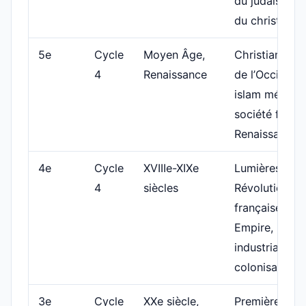
du judaïsme e
du christiani
5e
Cycle
Moyen Âge,
Christianisati
4
Renaissance
de l’Occident,
islam médiéva
société féoda
Renaissance
4e
Cycle
XVIIIe-XIXe
Lumières,
4
siècles
Révolution
française,
Empire,
industrialisati
colonisation
3e
Cycle
XXe siècle,
Première Gue