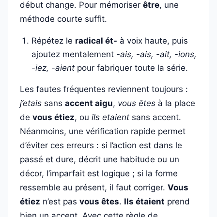
début change. Pour mémoriser
être
, une
méthode courte suffit.
Répétez le
radical ét-
à voix haute, puis
ajoutez mentalement
-ais, -ais, -ait, -ions,
-iez, -aient
pour fabriquer toute la série.
Les fautes fréquentes reviennent toujours :
j’etais
sans
accent aigu
,
vous êtes
à la place
de
vous étiez
, ou
ils etaient
sans accent.
Néanmoins, une vérification rapide permet
d’éviter ces erreurs : si l’action est dans le
passé et dure, décrit une habitude ou un
décor, l’imparfait est logique ; si la forme
ressemble au présent, il faut corriger.
Vous
étiez
n’est pas
vous êtes
.
Ils étaient
prend
bien un accent. Avec cette règle de