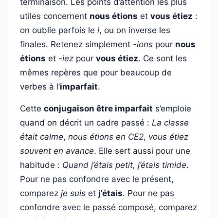
terminaison. Les points d’attention les plus
utiles concernent
nous étions
et
vous étiez
:
on oublie parfois le
i
, ou on inverse les
finales. Retenez simplement
-ions
pour
nous
étions
et
-iez
pour
vous étiez
. Ce sont les
mêmes repères que pour beaucoup de
verbes à l’
imparfait
.
Cette
conjugaison être imparfait
s’emploie
quand on décrit un cadre passé :
La classe
était calme
,
nous étions en CE2
,
vous étiez
souvent en avance
. Elle sert aussi pour une
habitude :
Quand j’étais petit, j’étais timide
.
Pour ne pas confondre avec le présent,
comparez
je suis
et
j’étais
. Pour ne pas
confondre avec le passé composé, comparez