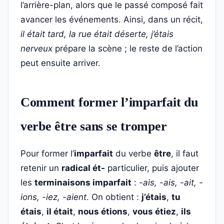
l’arrière-plan, alors que le passé composé fait
avancer les événements. Ainsi, dans un récit,
il était tard, la rue était déserte, j’étais
nerveux
prépare la scène ; le reste de l’action
peut ensuite arriver.
Comment former l’imparfait du
verbe être sans se tromper
Pour former l’
imparfait
du verbe
être
, il faut
retenir un
radical ét-
particulier, puis ajouter
les
terminaisons imparfait
:
-ais, -ais, -ait, -
ions, -iez, -aient
. On obtient :
j’étais
,
tu
étais
,
il était
,
nous étions
,
vous étiez
,
ils