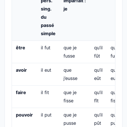
pers.
imparfait :
sing.
je
du
passé
simple
être
il fut
que je
qu’il
que no
fusse
fût
fussion
avoir
il eut
que
qu’il
que no
j’eusse
eût
eussion
faire
il fit
que je
qu’il
que no
fisse
fît
fissions
pouvoir
il put
que je
qu’il
que no
pusse
pût
pussion