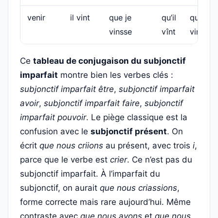
venir
il vint
que je
qu’il
que no
vinsse
vînt
vinssio
Ce
tableau de conjugaison du subjonctif
imparfait
montre bien les verbes clés :
subjonctif imparfait être
,
subjonctif imparfait
avoir
,
subjonctif imparfait faire
,
subjonctif
imparfait pouvoir
. Le piège classique est la
confusion avec le
subjonctif présent
. On
écrit
que nous criions
au présent, avec trois
i
,
parce que le verbe est
crier
. Ce n’est pas du
subjonctif imparfait. À l’imparfait du
subjonctif, on aurait
que nous criassions
,
forme correcte mais rare aujourd’hui. Même
contraste avec
que nous ayons
et
que nous