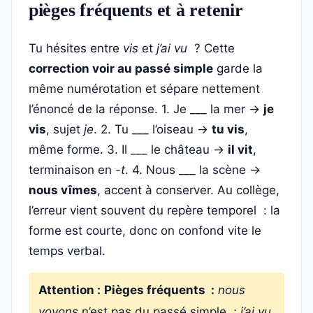
pièges fréquents et à retenir
Tu hésites entre
vis
et
j’ai vu
? Cette
correction voir au passé simple
garde la
même numérotation et sépare nettement
l’énoncé de la réponse. 1. Je ___ la mer →
je
vis
, sujet
je
. 2. Tu ___ l’oiseau →
tu vis
,
même forme. 3. Il ___ le château →
il vit
,
terminaison en
-t
. 4. Nous ___ la scène →
nous vîmes
, accent à conserver. Au collège,
l’erreur vient souvent du repère temporel : la
forme est courte, donc on confond vite le
temps verbal.
Attention :
Pièges fréquents :
nous
voyons
n’est pas du passé simple ;
j’ai vu