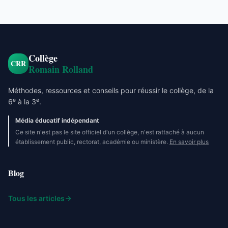
Collège
CRR
Romain Rolland
Méthodes, ressources et conseils pour réussir le collège, de la
e
e
6
à la 3
.
Média éducatif indépendant
Ce site n'est pas le site officiel d'un collège, n'est rattaché à aucun
établissement public, rectorat, académie ou ministère.
En savoir plus
Blog
Tous les articles