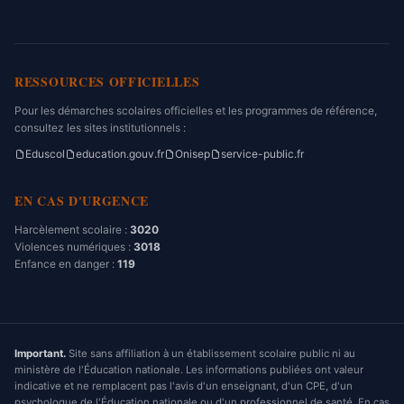
RESSOURCES OFFICIELLES
Pour les démarches scolaires officielles et les programmes de référence,
consultez les sites institutionnels :
Eduscol
education.gouv.fr
Onisep
service-public.fr
EN CAS D'URGENCE
Harcèlement scolaire :
3020
Violences numériques :
3018
Enfance en danger :
119
Important.
Site sans affiliation à un établissement scolaire public ni au
ministère de l'Éducation nationale. Les informations publiées ont valeur
indicative et ne remplacent pas l'avis d'un enseignant, d'un CPE, d'un
psychologue de l'Éducation nationale ou d'un professionnel de santé. En cas