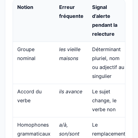
Notion
Erreur
Signal
T
fréquente
d’alerte
P
pendant la
p
relecture
Groupe
les vieille
Déterminant
D
nominal
maisons
pluriel, nom
t
ou adjectif au
l
singulier
a
Accord du
ils avance
Le sujet
C
verbe
change, le
p
verbe non
re
Homophones
a/à,
Le
M
grammaticaux
son/sont
remplacement
d