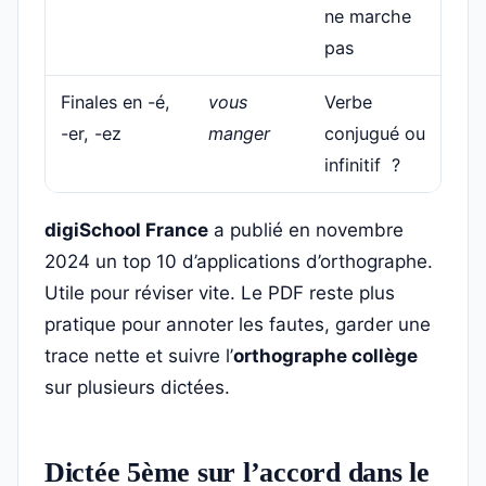
ne marche
c
pas
Finales en -é,
vous
Verbe
F
-er, -ez
manger
conjugué ou
tr
infinitif ?
c
digiSchool France
a publié en novembre
2024 un top 10 d’applications d’orthographe.
Utile pour réviser vite. Le PDF reste plus
pratique pour annoter les fautes, garder une
trace nette et suivre l’
orthographe collège
sur plusieurs dictées.
Dictée 5ème sur l’accord dans le