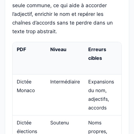
seule commune, ce qui aide à accorder
l’adjectif, enrichir le nom et repérer les
chaînes d’accords sans te perdre dans un
texte trop abstrait.
PDF
Niveau
Erreurs
Bar
cibles
et
rele
Dictée
Intermédiaire
Expansions
Bar
Monaco
du nom,
sim
adjectifs,
rele
accords
brè
Dictée
Soutenu
Noms
/10
élections
propres,
min