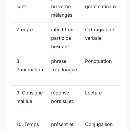
sont
ou verbe
grammaticaux
si
mélangés
7. er / é
infinitif ou
Orthographe
Re
participe
verbale
pa
hésitant
/ 
8.
phrase
Ponctuation
Re
Ponctuation
trop longue
po
vi
9. Consigne
réponse
Lecture
Su
mal lue
hors sujet
ve
mo
10. Temps
présent et
Conjugaison
Ré