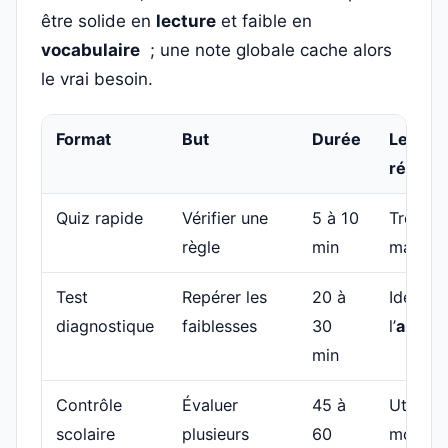
être solide en
lecture
et faible en
vocabulaire
; une note globale cache alors
le vrai besoin.
Format
But
Durée
Lectur
résulta
Quiz rapide
Vérifier une
5 à 10
Très pré
règle
min
mais pa
Test
Repérer les
20 à
Idéal p
diagnostique
faiblesses
30
l’
autoév
min
Contrôle
Évaluer
45 à
Utile, m
scolaire
plusieurs
60
moins f