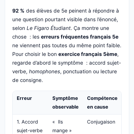
92 %
des élèves de 5e peinent à répondre à
une question pourtant visible dans l’énoncé,
selon
Le Figaro Étudiant
. Ça montre une
chose : les
erreurs fréquentes français 5e
ne viennent pas toutes du même point faible.
Pour choisir le bon
exercice français 5ème
,
regarde d’abord le symptôme : accord sujet-
verbe,
homophones
, ponctuation ou lecture
de consigne.
Erreur
Symptôme
Compétence
Ex
observable
en cause
pl
1. Accord
« Ils
Conjugaison
Re
sujet-verbe
mange »
su