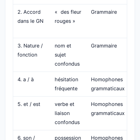
2. Accord
« des fleur
Grammaire
Ac
dans le GN
rouges »
no
ad
3. Nature /
nom et
Grammaire
Cl
fonction
sujet
pu
confondus
qu
4. a / à
hésitation
Homophones
Te
fréquente
grammaticaux
av
5. et / est
verbe et
Homophones
Te
liaison
grammaticaux
éta
confondus
6. son /
possession
Homophones
Su