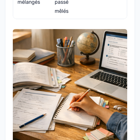
mélangés
passé
m
mêlés
te