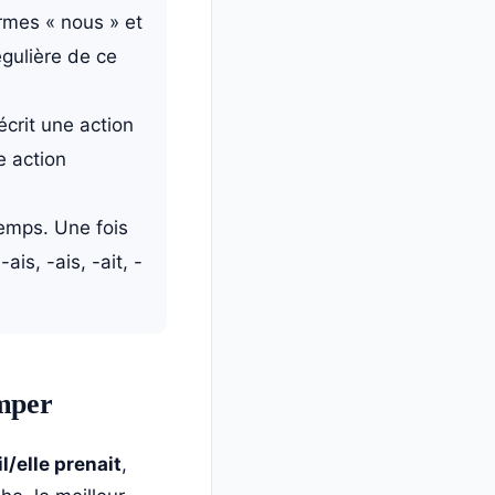
ormes « nous » et
égulière de ce
écrit une action
e action
emps. Une fois
ais, -ais, -ait, -
omper
il/elle prenait
,