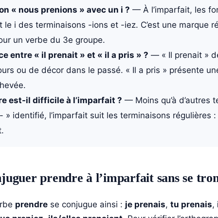
on « nous prenions » avec un i ?
— À l’imparfait, les f
 le i des terminaisons -ions et -iez. C’est une marque r
ur un verbe du 3e groupe.
e entre « il prenait » et « il a pris » ?
— « Il prenait » d
ours ou de décor dans le passé. « Il a pris » présente un
chevée.
 est-il difficile à l’imparfait ?
— Moins qu’à d’autres t
- » identifié, l’imparfait suit les terminaisons régulières : -
t.
uguer prendre à l’imparfait sans se tr
erbe
prendre
se conjugue ainsi :
je prenais
,
tu prenais
,