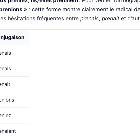
us preniez
,
ils/elles prenaient
. Pour vérifier l’orthogra
prenions »
: cette forme montre clairement le radical de 
les hésitations fréquentes entre
prenais
,
prenait
et d’au
njugaison
enais
enais
enait
enions
eniez
enaient