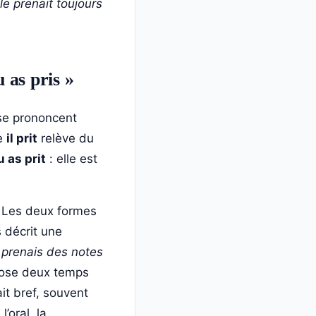
le prenait toujours
u as pris »
se prononcent
ue
il prit
relève du
u as prit
: elle est
. Les deux formes
 décrit une
e prenais des notes
ose deux temps
it bref, souvent
 l’oral, la