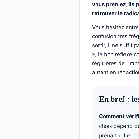
vous preniez, ils 
retrouver le radic
Vous hésitez entre 
confusion très fré
sortir, il ne suffi
», le bon réflexe c
régulières de l’imp
autant en rédactio
En bref : le
Comment vérifie
choix dépend du 
prenait ». Le re