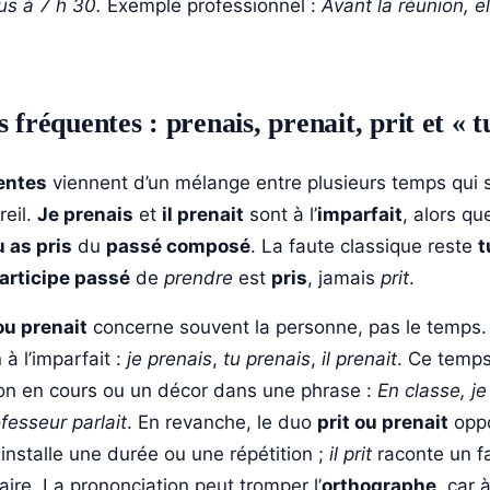
us à 7 h 30.
Exemple professionnel :
Avant la réunion, el
 fréquentes : prenais, prenait, prit et « t
entes
viennent d’un mélange entre plusieurs temps qui 
reil.
Je prenais
et
il prenait
sont à l’
imparfait
, alors q
u as pris
du
passé composé
. La faute classique reste
t
articipe passé
de
prendre
est
pris
, jamais
prit
.
ou prenait
concerne souvent la personne, pas le temps
à l’imparfait :
je prenais
,
tu prenais
,
il prenait
. Ce temps
ion en cours ou un décor dans une phrase :
En classe, j
fesseur parlait
. En revanche, le duo
prit ou prenait
opp
installe une durée ou une répétition ;
il prit
raconte un fa
raire. La prononciation peut tromper l’
orthographe
, car à