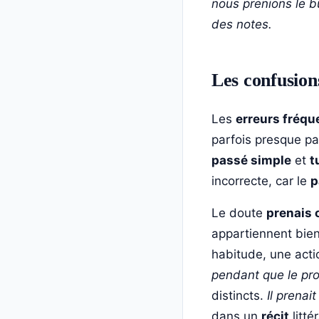
nous prenions le b
des notes.
Les confusions
Les
erreurs fréqu
parfois presque pa
passé simple
et
t
incorrecte, car le
p
Le doute
prenais 
appartiennent bien 
habitude, une act
pendant que le pro
distincts.
Il prenait
dans un
récit
litté