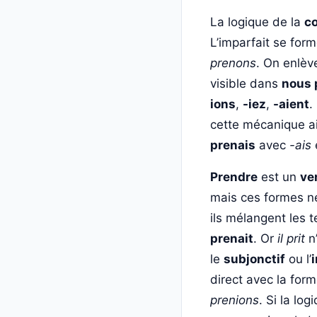
La logique de la
c
L’imparfait se form
prenons
. On enlève
visible dans
nous 
ions
,
-iez
,
-aient
.
cette mécanique a
prenais
avec
-ais
Prendre
est un
ve
mais ces formes ne
ils mélangent les
prenait
. Or
il prit
n’
le
subjonctif
ou l’
direct avec la for
prenions
. Si la lo