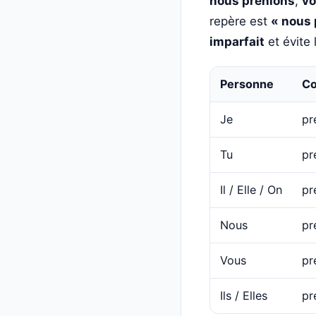
nous prenions
,
vo
repère est
« nous 
imparfait
et évite 
Personne
Co
Je
pr
Tu
pr
Il / Elle / On
pr
Nous
pr
Vous
pr
Ils / Elles
pr