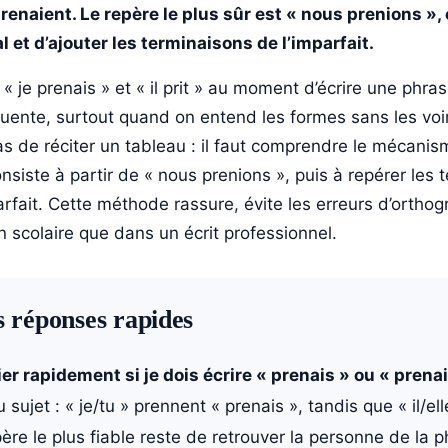
prenaient. Le repère le plus sûr est « nous prenions », 
al et d’ajouter les terminaisons de l’imparfait.
« je prenais » et « il prit » au moment d’écrire une phra
quente, surtout quand on entend les formes sans les voir
t pas de réciter un tableau : il faut comprendre le mécani
onsiste à partir de « nous prenions », puis à repérer les
arfait. Cette méthode rassure, évite les erreurs d’ortho
n scolaire que dans un écrit professionnel.
s réponses rapides
r rapidement si je dois écrire « prenais » ou « prenai
sujet : « je/tu » prennent « prenais », tandis que « il/el
père le plus fiable reste de retrouver la personne de la p