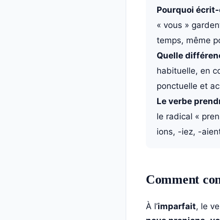
Pourquoi écrit-
« vous » gardent
temps, même po
Quelle différenc
habituelle, en c
ponctuelle et a
Le verbe prendre
le radical « pren
ions, -iez, -aien
Comment conj
À l’
imparfait
, le v