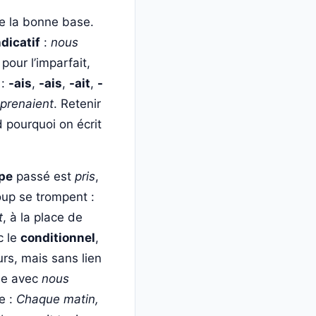
 de la bonne base.
ndicatif
:
nous
 pour l’imparfait,
 :
-ais
,
-ais
,
-ait
,
-
prenaient
. Retenir
pourquoi on écrit
ipe
passé est
pris
,
oup se trompent :
t
, à la place de
c le
conditionnel
,
urs, mais sans lien
ase avec
nous
e :
Chaque matin,