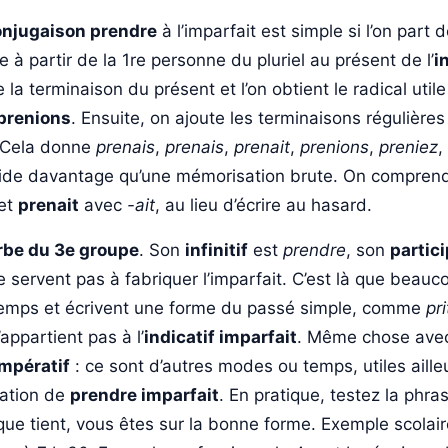
onjugaison prendre
à l’imparfait est simple si l’on part
e à partir de la 1re personne du pluriel au présent de l’
i
 la terminaison du présent et l’on obtient le radical utile
prenions
. Ensuite, on ajoute les terminaisons régulières
 Cela donne
prenais
,
prenais
,
prenait
,
prenions
,
preniez
,
ide davantage qu’une mémorisation brute. On comprend 
et
prenait
avec
-ait
, au lieu d’écrire au hasard.
rbe du 3e groupe
. Son
infinitif
est
prendre
, son
partic
 servent pas à fabriquer l’imparfait. C’est là que beauc
 temps et écrivent une forme du passé simple, comme
pri
appartient pas à l’
indicatif imparfait
. Même chose ave
impératif
: ce sont d’autres modes ou temps, utiles aille
mation de
prendre imparfait
. En pratique, testez la phr
gique tient, vous êtes sur la bonne forme. Exemple scolair