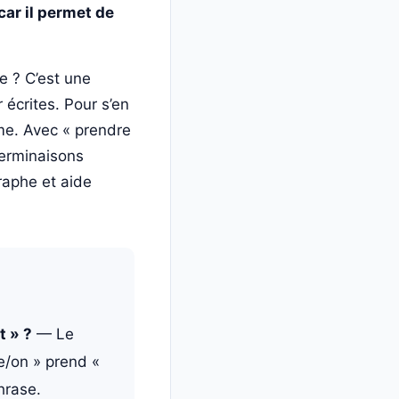
car il permet de
se ? C’est une
 écrites. Pour s’en
sme. Avec « prendre
 terminaisons
graphe et aide
t » ?
— Le
le/on » prend «
hrase.