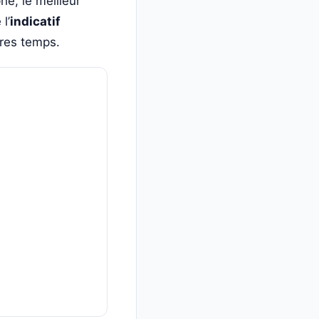
phe, le meilleur
l’
indicatif
tres temps.