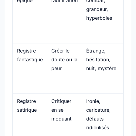
épique
l’admiration
combat,
batai
grandeur,
para
hyperboles
imme
pres
lége
Registre
Créer le
Étrange,
Une 
fantastique
doute ou la
hésitation,
s’ou
peur
nuit, mystère
seul
expl
sûre.
Registre
Critiquer
Ironie,
Un r
satirique
en se
caricature,
vani
moquant
défauts
est
ridiculisés
prés