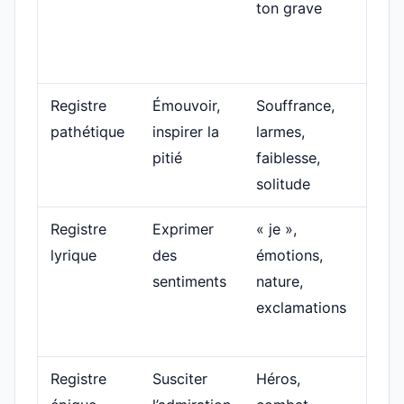
ton grave
peut
écha
au d
Registre
Émouvoir,
Souffrance,
Un e
pathétique
inspirer la
larmes,
aba
pitié
faiblesse,
appe
solitude
vain.
Registre
Exprimer
« je »,
Le
lyrique
des
émotions,
narr
sentiments
nature,
conf
exclamations
joie
trist
Registre
Susciter
Héros,
Une