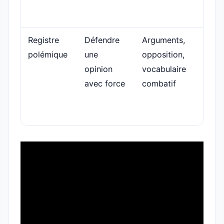
com
ridic
Registre
Défendre
Arguments,
Un a
polémique
une
opposition,
atta
opinion
vocabulaire
une
avec force
combatif
injus
cher
conv