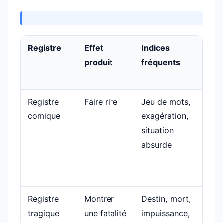
Registre
Effet
Indices
Mini
produit
fréquents
exe
refo
Registre
Faire rire
Jeu de mots,
Un
comique
exagération,
pers
situation
glis
absurde
voul
para
séri
Registre
Montrer
Destin, mort,
Le h
tragique
une fatalité
impuissance,
sait 