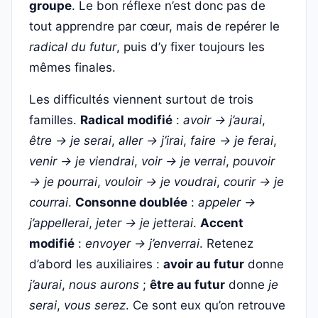
groupe
. Le bon réflexe n’est donc pas de
tout apprendre par cœur, mais de repérer le
radical du futur
, puis d’y fixer toujours les
mêmes finales.
Les difficultés viennent surtout de trois
familles.
Radical modifié
:
avoir → j’aurai
,
être → je serai
,
aller → j’irai
,
faire → je ferai
,
venir → je viendrai
,
voir → je verrai
,
pouvoir
→ je pourrai
,
vouloir → je voudrai
,
courir → je
courrai
.
Consonne doublée
:
appeler →
j’appellerai
,
jeter → je jetterai
.
Accent
modifié
:
envoyer → j’enverrai
. Retenez
d’abord les auxiliaires :
avoir au futur
donne
j’aurai
,
nous aurons
;
être au futur
donne
je
serai
,
vous serez
. Ce sont eux qu’on retrouve