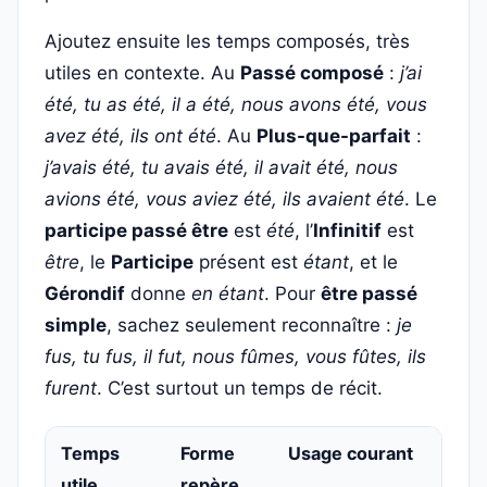
Ajoutez ensuite les temps composés, très
utiles en contexte. Au
Passé composé
:
j’ai
été, tu as été, il a été, nous avons été, vous
avez été, ils ont été
. Au
Plus-que-parfait
:
j’avais été, tu avais été, il avait été, nous
avions été, vous aviez été, ils avaient été
. Le
participe passé être
est
été
, l’
Infinitif
est
être
, le
Participe
présent est
étant
, et le
Gérondif
donne
en étant
. Pour
être passé
simple
, sachez seulement reconnaître :
je
fus, tu fus, il fut, nous fûmes, vous fûtes, ils
furent
. C’est surtout un temps de récit.
Temps
Forme
Usage courant
utile
repère