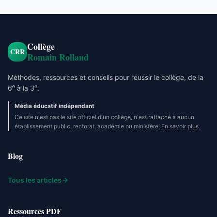
Collège
CRR
Romain Rolland
Méthodes, ressources et conseils pour réussir le collège, de la
e
e
6
à la 3
.
Média éducatif indépendant
Ce site n'est pas le site officiel d'un collège, n'est rattaché à aucun
établissement public, rectorat, académie ou ministère.
En savoir plus
Blog
Tous les articles
Ressources PDF