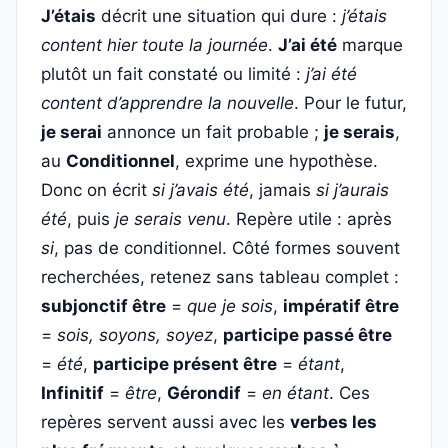
J’étais
décrit une situation qui dure :
j’étais
content hier toute la journée
.
J’ai été
marque
plutôt un fait constaté ou limité :
j’ai été
content d’apprendre la nouvelle
. Pour le futur,
je serai
annonce un fait probable ;
je serais
,
au
Conditionnel
, exprime une hypothèse.
Donc on écrit
si j’avais été
, jamais
si j’aurais
été
, puis
je serais venu
. Repère utile : après
si
, pas de conditionnel. Côté formes souvent
recherchées, retenez sans tableau complet :
subjonctif être
=
que je sois
,
impératif être
=
sois, soyons, soyez
,
participe passé être
=
été
,
participe présent être
=
étant
,
Infinitif
=
être
,
Gérondif
=
en étant
. Ces
repères servent aussi avec les
verbes les