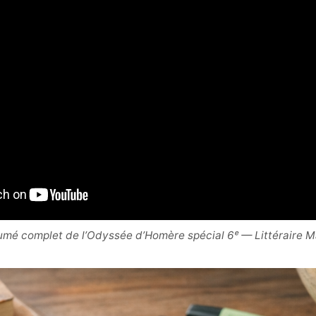
mé complet de l’Odyssée d’Homère spécial 6ᵉ — Littéraire 