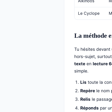
Alkinoos
R
Le Cyclope
M
La méthode en
Tu hésites devant
hors-sujet, surto
texte
en
lecture 6
simple.
Lis
toute la cons
Repère
le nom 
Relis
le passage
Réponds
par un