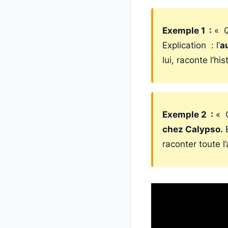
Exemple 1 :
« Q
Explication : l’
a
lui, raconte l’hi
Exemple 2 :
« O
chez Calypso.
E
raconter toute 