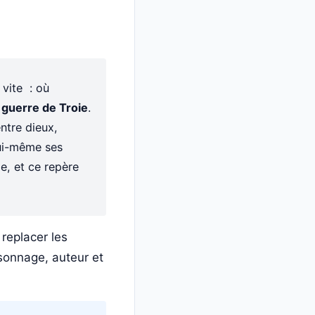
 vite : où
a
guerre de Troie
.
entre dieux,
lui-même ses
e, et ce repère
 replacer les
rsonnage, auteur et