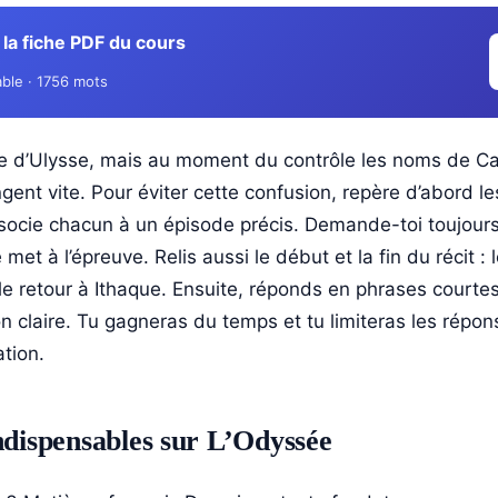
la fiche PDF du cours
ble · 1756 mots
ire d’Ulysse, mais au moment du contrôle les noms de Ca
ent vite. Pour éviter cette confusion, repère d’abord 
ssocie chacun à un épisode précis. Demande-toi toujours
le met à l’épreuve. Relis aussi le début et la fin du récit :
 le retour à Ithaque. Ensuite, réponds en phrases court
on claire. Tu gagneras du temps et tu limiteras les répo
tion.
ndispensables sur L’Odyssée