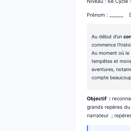
Niveau : 6e
Cycle 
Prénom : ______ D
Au début d’un
con
commence l’histo
Au moment où le r
tempêtes et monst
aventures, notamm
compte beaucoup
Objectif :
reconnaî
grands repères du r
narrateur ; repére