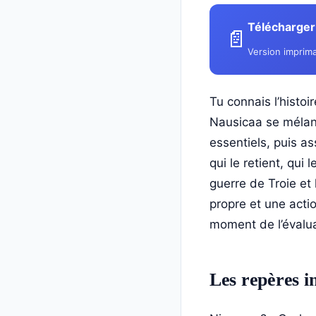
Télécharger 
📄
Version imprima
Tu connais l’histo
Nausicaa se mélang
essentiels, puis a
qui le retient, qui 
guerre de Troie et
propre et une acti
moment de l’évalua
Les repères i