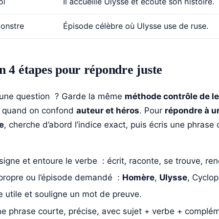
oi
Il accueille Ulysse et écoute son histoire.
onstre
Épisode célèbre où Ulysse use de ruse.
 4 étapes pour répondre juste
 une question ? Garde la même
méthode contrôle de l
ut quand on confond
auteur et héros
. Pour
répondre à u
e
, cherche d’abord l’indice exact, puis écris une phrase
igne et entoure le verbe : écrit, raconte, se trouve, ren
propre ou l’épisode demandé :
Homère
,
Ulysse
, Cyclop
 utile et souligne un mot de preuve.
e phrase courte, précise, avec sujet + verbe + complé