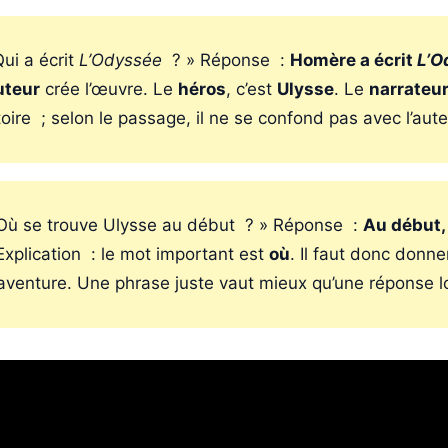
ui a écrit
L’Odyssée
? » Réponse :
Homère a écrit
L’O
uteur
crée l’œuvre. Le
héros
, c’est
Ulysse
. Le
narrateur
stoire ; selon le passage, il ne se confond pas avec l’aute
ù se trouve Ulysse au début ? » Réponse :
Au début,
xplication : le mot important est
où
. Il faut donc donn
l’aventure. Une phrase juste vaut mieux qu’une réponse 