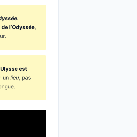
dyssée
.
 de l’Odyssée
,
ur.
 Ulysse est
er un
lieu
, pas
longue.