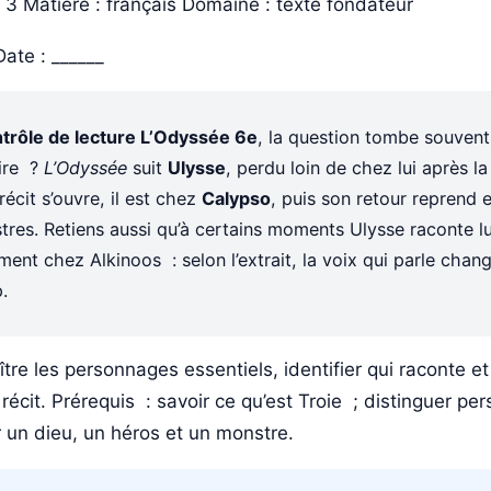
: 3
Matière : français
Domaine : texte fondateur
ate : ______
trôle de lecture L’Odyssée 6e
, la question tombe souvent
ire ?
L’Odyssée
suit
Ulysse
, perdu loin de chez lui après l
écit s’ouvre, il est chez
Calypso
, puis son retour reprend 
res. Retiens aussi qu’à certains moments Ulysse raconte 
ent chez Alkinoos : selon l’extrait, la voix qui parle chang
.
tre les personnages essentiels, identifier qui raconte et
écit. Prérequis : savoir ce qu’est Troie ; distinguer pe
r un dieu, un héros et un monstre.