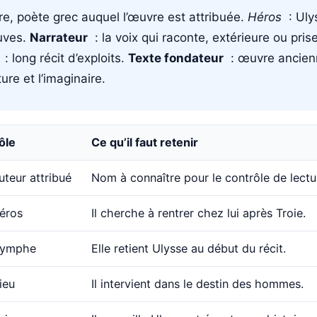
, poète grec auquel l’œuvre est attribuée.
Héros
: Ulys
euves.
Narrateur
: la voix qui raconte, extérieure ou pris
: long récit d’exploits.
Texte fondateur
: œuvre ancienn
ture et l’imaginaire.
ôle
Ce qu’il faut retenir
uteur attribué
Nom à connaître pour le contrôle de lectu
éros
Il cherche à rentrer chez lui après Troie.
ymphe
Elle retient Ulysse au début du récit.
ieu
Il intervient dans le destin des hommes.