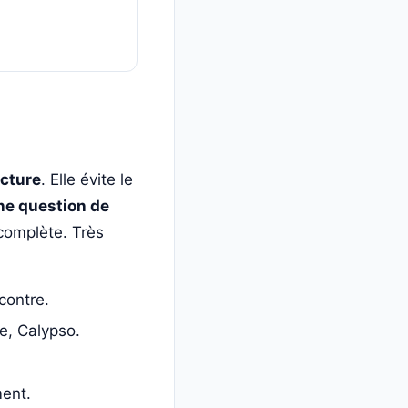
ecture
. Elle évite le
ne question de
 complète. Très
contre.
e, Calypso.
ment.