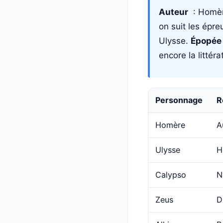
Auteur
: Homère
on suit les épr
Ulysse.
Épopée
encore la littéra
Personnage
R
Homère
A
Ulysse
H
Calypso
N
Zeus
D