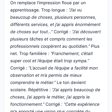
On remplace l’impression floue par un
apprentissage. Trop longue :
“J’ai vu
beaucoup de choses, plusieurs personnes,
différents services, et j’ai appris énormément
de choses sur tout…”
Corrigé :
“J’ai découvert
plusieurs tâches et compris comment les
professionnels coopèrent au quotidien.”
Plus
net. Trop familière :
“Franchement, c’était
super cool et l’équipe était trop sympa.”
Corrigé :
“L’accueil de l’équipe a facilité mon
observation et m’a permis de mieux
comprendre le métier.”
Le ton devient
scolaire. Répétitive :
“J’ai appris beaucoup de
choses, j’ai appris le métier, j’ai appris le
fonctionnement.”
Corrigé :
“Cette expérience
m’a apporté une vision plus concrète du