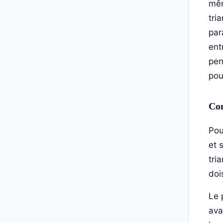
mêm
tri
par
ent
pen
pou
Com
Pou
et 
tri
doi
Le 
ava