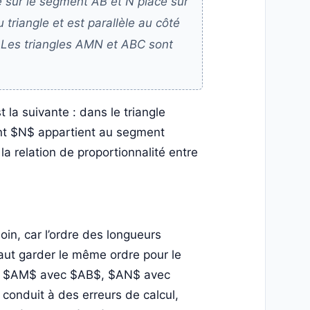
 sur le segment AB et N placé sur
triangle et est parallèle au côté
C. Les triangles AMN et ABC sont
t la suivante : dans le triangle
nt $N$ appartient au segment
a relation de proportionnalité entre
oin, car l’ordre des longueurs
faut garder le même ordre pour le
urs $AM$ avec $AB$, $AN$ avec
onduit à des erreurs de calcul,