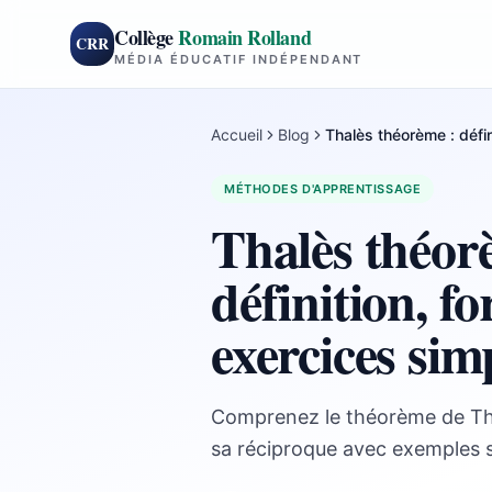
Collège
Romain Rolland
CRR
MÉDIA ÉDUCATIF INDÉPENDANT
Accueil
Blog
Thalès théorème : défin
MÉTHODES D'APPRENTISSAGE
Thalès théor
définition, f
exercices sim
Comprenez le théorème de Thal
sa réciproque avec exemples si