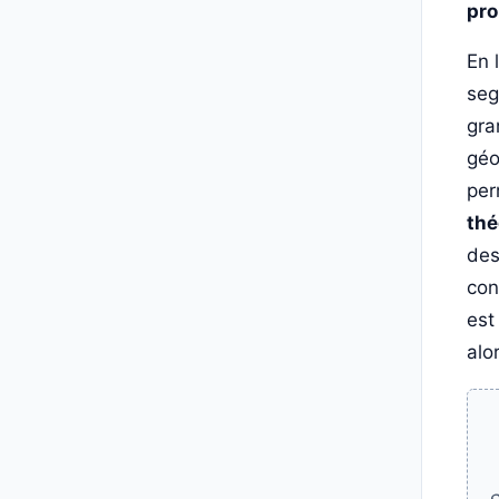
pro
En 
seg
gra
géo
per
thé
des
con
est
alo