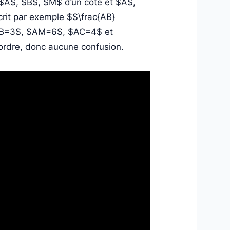
 $A$, $B$, $M$ d’un côté et $A$,
crit par exemple $$\frac{AB}
$AB=3$, $AM=6$, $AC=4$ et
 ordre, donc aucune confusion.