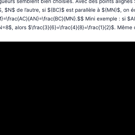
gueurs semblent bien choisies. Avec des points alignés
, $N$ de l’autre, si $(BC)$ est parallèle à $(MN)$, on é
}=\frac{AC}{AN}=\frac{BC}{MN}.$$ Mini exemple : si 
=8$, alors $\frac{3}{6}=\frac{4}{8}=\frac{1}{2}$. Même