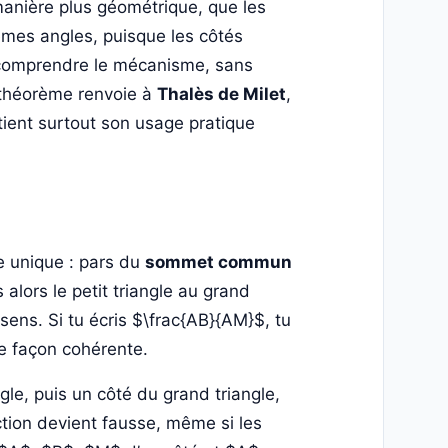
manière plus géométrique, que les
mêmes angles, puisque les côtés
ur comprendre le mécanisme, sans
 théorème renvoie à
Thalès de Milet
,
tient surtout son usage pratique
e unique : pars du
sommet commun
alors le petit triangle au grand
sens. Si tu écris $\frac{AB}{AM}$, tu
e façon cohérente.
gle, puis un côté du grand triangle,
ction devient fausse, même si les