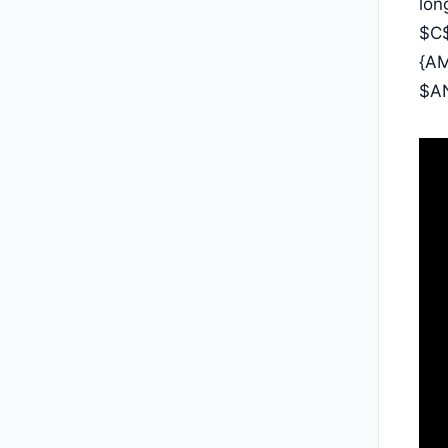
lon
$C$
{AM
$AN