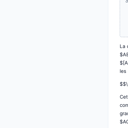
S
La 
$AB
$[A
les
$$\
Ce
com
gra
$AC