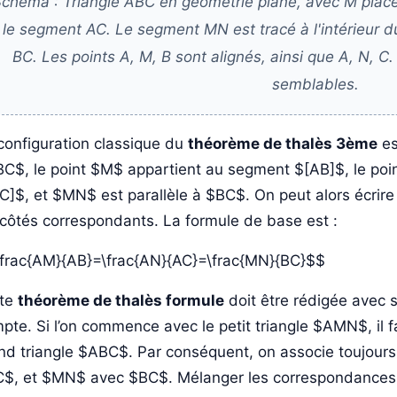
chéma : Triangle ABC en géométrie plane, avec M placé
le segment AC. Le segment MN est tracé à l'intérieur du 
BC. Les points A, M, B sont alignés, ainsi que A, N, 
semblables.
configuration classique du
théorème de thalès 3ème
es
C$, le point $M$ appartient au segment $[AB]$, le poi
C]$, et $MN$ est parallèle à $BC$. On peut alors écrire l
 côtés correspondants. La formule de base est :
frac{AM}{AB}=\frac{AN}{AC}=\frac{MN}{BC}$$
tte
théorème de thalès formule
doit être rédigée avec s
pte. Si l’on commence avec le petit triangle $AMN$, il 
nd triangle $ABC$. Par conséquent, on associe toujo
$, et $MN$ avec $BC$. Mélanger les correspondances c