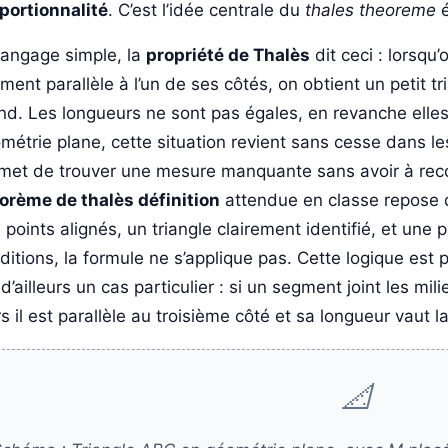
portionnalité
. C’est l’idée centrale du
thales theoreme
é
langage simple, la
propriété de Thalès
dit ceci : lorsqu’o
ment parallèle à l’un de ses côtés, on obtient un petit t
nd. Les longueurs ne sont pas égales, en revanche elle
métrie plane, cette situation revient sans cesse dans les
met de trouver une mesure manquante sans avoir à recon
orème de thalès définition
attendue en classe repose do
 points alignés, un triangle clairement identifié, et une 
ditions, la formule ne s’applique pas. Cette logique est
 d’ailleurs un cas particulier : si un segment joint les mi
rs il est parallèle au troisième côté et sa longueur vaut l
📐