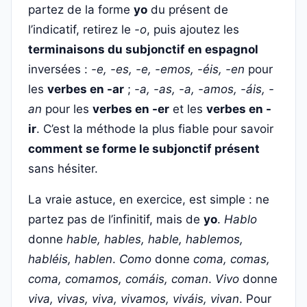
partez de la forme
yo
du présent de
l’indicatif, retirez le
-o
, puis ajoutez les
terminaisons du subjonctif en espagnol
inversées :
-e, -es, -e, -emos, -éis, -en
pour
les
verbes en -ar
;
-a, -as, -a, -amos, -áis, -
an
pour les
verbes en -er
et les
verbes en -
ir
. C’est la méthode la plus fiable pour savoir
comment se forme le subjonctif présent
sans hésiter.
La vraie astuce, en exercice, est simple : ne
partez pas de l’infinitif, mais de
yo
.
Hablo
donne
hable, hables, hable, hablemos,
habléis, hablen
.
Como
donne
coma, comas,
coma, comamos, comáis, coman
.
Vivo
donne
viva, vivas, viva, vivamos, viváis, vivan
. Pour