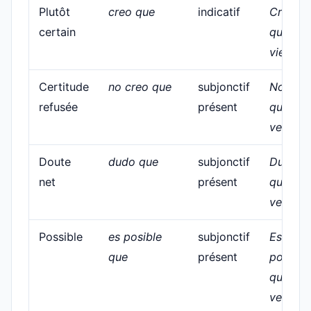
Plutôt
creo que
indicatif
Creo
certain
que
viene.
Certitude
no creo que
subjonctif
No cre
refusée
présent
que
venga.
Doute
dudo que
subjonctif
Dudo
net
présent
que
venga.
Possible
es posible
subjonctif
Es
que
présent
posible
que
venga.