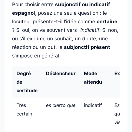
Pour choisir entre
subjonctif ou indicatif
espagnol
, posez une seule question : le
locuteur présente-t-il l’idée comme
certaine
? Si oui, on va souvent vers l’
indicatif
. Si non,
ou s’il exprime un souhait, un doute, une
réaction ou un but, le
subjonctif présent
s’impose en général.
Degré
Déclencheur
Mode
Exempl
de
attendu
certitude
Très
es cierto que
indicatif
Es cier
certain
que
viene.