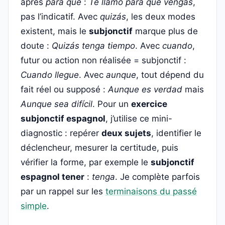
après
para que
:
Te llamo para que vengas
,
pas l’indicatif. Avec
quizás
, les deux modes
existent, mais le
subjonctif
marque plus de
doute :
Quizás tenga tiempo
. Avec
cuando
,
futur ou action non réalisée = subjonctif :
Cuando llegue
. Avec
aunque
, tout dépend du
fait réel ou supposé :
Aunque es verdad
mais
Aunque sea difícil
. Pour un
exercice
subjonctif espagnol
, j’utilise ce mini-
diagnostic : repérer
deux sujets
, identifier le
déclencheur, mesurer la certitude, puis
vérifier la forme, par exemple le
subjonctif
espagnol tener
:
tenga
. Je complète parfois
par un rappel sur les
terminaisons du passé
simple
.