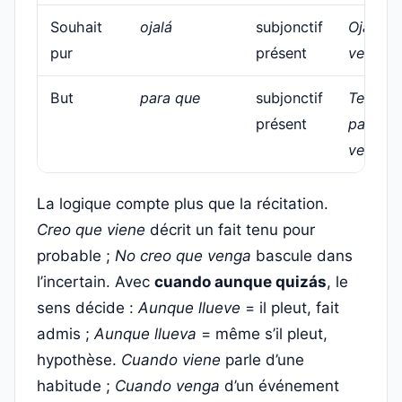
Souhait
ojalá
subjonctif
Ojalá
pur
présent
venga.
But
para que
subjonctif
Te llam
présent
para qu
vengas.
La logique compte plus que la récitation.
Creo que viene
décrit un fait tenu pour
probable ;
No creo que venga
bascule dans
l’incertain. Avec
cuando aunque quizás
, le
sens décide :
Aunque llueve
= il pleut, fait
admis ;
Aunque llueva
= même s’il pleut,
hypothèse.
Cuando viene
parle d’une
habitude ;
Cuando venga
d’un événement