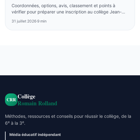
Coordonnées, options, avis, classement et points à
vérifier pour préparer une inscription au collège Jean-
Claude Chabanne à Pontoise.
31 juillet 2026
·
9 min
Collège
CRR
Romain Rolland
Méthodes, ressources et conseils pour réussir le collège, de la
e
e
6
à la 3
.
Média éducatif indépendant