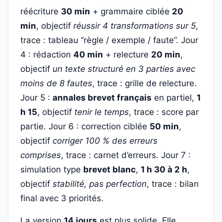
réécriture
30 min
+ grammaire ciblée
20
min
, objectif
réussir 4 transformations sur 5
,
trace : tableau “règle / exemple / faute”. Jour
4 : rédaction
40 min
+ relecture
20 min
,
objectif
un texte structuré en 3 parties avec
moins de 8 fautes
, trace : grille de relecture.
Jour 5 :
annales brevet français
en partiel,
1
h 15
, objectif
tenir le temps
, trace : score par
partie. Jour 6 : correction ciblée
50 min
,
objectif
corriger 100 % des erreurs
comprises
, trace : carnet d’erreurs. Jour 7 :
simulation type
brevet blanc
,
1 h 30 à 2 h
,
objectif
stabilité, pas perfection
, trace : bilan
final avec 3 priorités.
La version
14 jours
est plus solide. Elle