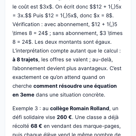
le coût est $3x$. On écrit donc $$12 + 1{,}5x
= 3x.$$ Puis $12 = 1{,}5x$, donc $x = 8$.
Vérification : avec abonnement, $12 + 1{,}5
\times 8 = 24$ ; sans abonnement, $3 \times
8 = 24$. Les deux montants sont égaux.
L’interprétation compte autant que le calcul :
à 8 trajets
, les offres se valent ; au-delà,
l’abonnement devient plus avantageux. C’est
exactement ce qu’on attend quand on
cherche
comment résoudre une équation
en 3eme
dans une situation concrète.
Exemple 3 : au
collège Romain Rolland
, un
défi solidaire vise
260 €
. Une classe a déjà
récolté
68 €
en vendant des marque-pages,
puis chaque élève vend le même nombre de