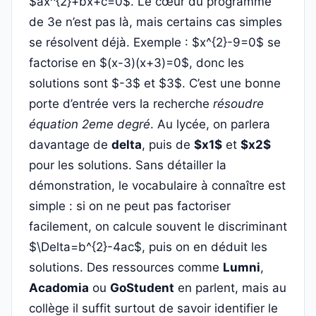
$ax^{2}+bx+c=0$. Le cœur du programme
de 3e n’est pas là, mais certains cas simples
se résolvent déjà. Exemple : $x^{2}-9=0$ se
factorise en $(x-3)(x+3)=0$, donc les
solutions sont $-3$ et $3$. C’est une bonne
porte d’entrée vers la recherche
résoudre
équation 2eme degré
. Au lycée, on parlera
davantage de
delta
, puis de
$x1$
et
$x2$
pour les solutions. Sans détailler la
démonstration, le vocabulaire à connaître est
simple : si on ne peut pas factoriser
facilement, on calcule souvent le discriminant
$\Delta=b^{2}-4ac$, puis on en déduit les
solutions. Des ressources comme
Lumni
,
Acadomia
ou
GoStudent
en parlent, mais au
collège il suffit surtout de savoir identifier le