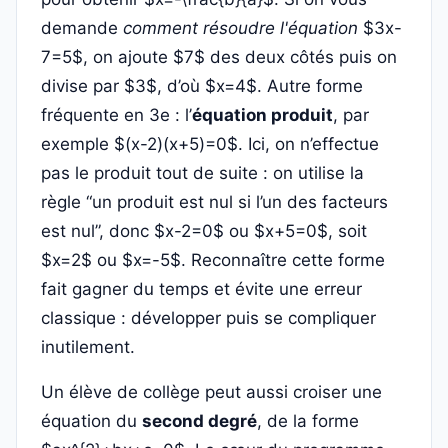
demande
comment résoudre l'équation
$3x-
7=5$, on ajoute $7$ des deux côtés puis on
divise par $3$, d’où $x=4$. Autre forme
fréquente en 3e : l’
équation produit
, par
exemple $(x-2)(x+5)=0$. Ici, on n’effectue
pas le produit tout de suite : on utilise la
règle “un produit est nul si l’un des facteurs
est nul”, donc $x-2=0$ ou $x+5=0$, soit
$x=2$ ou $x=-5$. Reconnaître cette forme
fait gagner du temps et évite une erreur
classique : développer puis se compliquer
inutilement.
Un élève de collège peut aussi croiser une
équation du
second degré
, de la forme