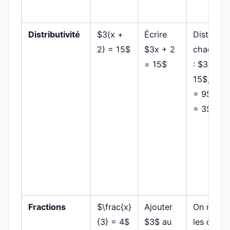
Distributivité
$3(x +
Écrire
Distribue
2) = 15$
$3x + 2
chaque t
= 15$
: $3x + 6
15$, puis
= 9$, do
= 3$
Fractions
$\frac{x}
Ajouter
On multip
{3} = 4$
$3$ au
les deux