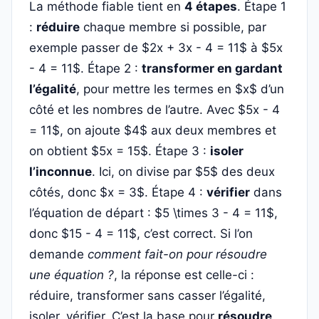
La méthode fiable tient en
4 étapes
. Étape 1
:
réduire
chaque membre si possible, par
exemple passer de $2x + 3x - 4 = 11$ à $5x
- 4 = 11$. Étape 2 :
transformer en gardant
l’égalité
, pour mettre les termes en $x$ d’un
côté et les nombres de l’autre. Avec $5x - 4
= 11$, on ajoute $4$ aux deux membres et
on obtient $5x = 15$. Étape 3 :
isoler
l’inconnue
. Ici, on divise par $5$ des deux
côtés, donc $x = 3$. Étape 4 :
vérifier
dans
l’équation de départ : $5 \times 3 - 4 = 11$,
donc $15 - 4 = 11$, c’est correct. Si l’on
demande
comment fait-on pour résoudre
une équation ?
, la réponse est celle-ci :
réduire, transformer sans casser l’égalité,
isoler, vérifier. C’est la base pour
résoudre