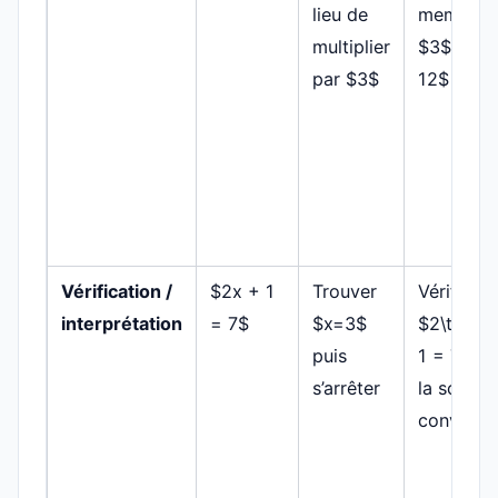
lieu de
membres
multiplier
$3$ : $x 
par $3$
12$
Vérification /
$2x + 1
Trouver
Vérifier :
interprétation
= 7$
$x=3$
$2\times
puis
1 = 7$, d
s’arrêter
la solutio
convient