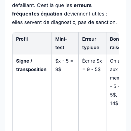
défaillant. C’est là que les
erreurs
fréquentes équation
deviennent utiles :
elles servent de diagnostic, pas de sanction.
Profil
Mini-
Erreur
Bon
test
typique
raisonne
Signe /
$x - 5 =
Écrire $x
On ajout
transposition
9$
= 9 - 5$
aux deux
membres 
- 5 + 5 =
5$, donc
14$