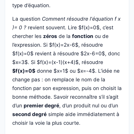
type d’équation.
La question
Comment résoudre l'équation f x
)= 0 ?
revient souvent. Lire $f(x)=0$, c’est
chercher les
zéros
de la
fonction
ou de
l’expression. Si $f(x)=2x-6$, résoudre
$f(x)=0$ revient à résoudre $2x-6=0$, donc
$x=3$. Si $f(x)=(x-1)(x+4)$, résoudre
$f(x)=0$
donne $x=1$ ou $x=-4$. L’idée ne
change pas : on remplace le nom de la
fonction par son expression, puis on choisit la
bonne méthode. Savoir reconnaître s’il s’agit
d’un
premier degré
, d’un produit nul ou d’un
second degré
simple aide immédiatement à
choisir la voie la plus courte.