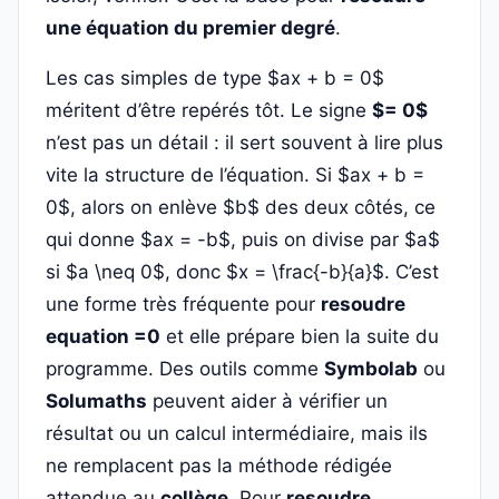
une équation du premier degré
.
Les cas simples de type $ax + b = 0$
méritent d’être repérés tôt. Le signe
$= 0$
n’est pas un détail : il sert souvent à lire plus
vite la structure de l’équation. Si $ax + b =
0$, alors on enlève $b$ des deux côtés, ce
qui donne $ax = -b$, puis on divise par $a$
si $a \neq 0$, donc $x = \frac{-b}{a}$. C’est
une forme très fréquente pour
resoudre
equation =0
et elle prépare bien la suite du
programme. Des outils comme
Symbolab
ou
Solumaths
peuvent aider à vérifier un
résultat ou un calcul intermédiaire, mais ils
ne remplacent pas la méthode rédigée
attendue au
collège
. Pour
resoudre