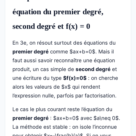
équation du premier degré,
second degré et f(x) = 0
En 3e, on résout surtout des équations du
premier degré
comme $ax+b=0$. Mais il
faut aussi savoir reconnaître une équation
produit, un cas simple de
second degré
et
une écriture du type
$f(x)=0$
: on cherche
alors les valeurs de $x$ qui rendent
l’expression nulle, parfois par factorisation.
Le cas le plus courant reste l’équation du
premier degré
: $ax+b=0$ avec $a\neq 0$.
La méthode est stable : on isole l’inconnue
pour obtenir $x=-\frac{b}{a}$. Si on vous