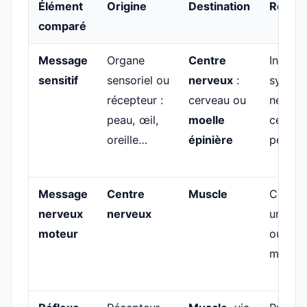
Élément
Origine
Destination
Rôle
comparé
Message
Organe
Centre
Informe
sensitif
sensoriel ou
nerveux
:
systèm
récepteur :
cerveau ou
nerveu
peau, œil,
moelle
ce qui 
oreille…
épinière
perçu
Message
Centre
Muscle
Comma
nerveux
nerveux
une ac
moteur
ou un
mouve