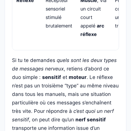
Réflexe
Récepteur
Muscle
, via
Protége
sensoriel
un circuit
corps 
stimulé
court
une ré
brutalement
appelé
arc
très ra
réflexe
Si tu te demandes
quels sont les deux types
de messages nerveux
, retiens d’abord ce
duo simple :
sensitif
et
moteur
. Le réflexe
n’est pas un troisième “type” au même niveau
dans tous les manuels, mais une situation
particulière où ces messages s’enchaînent
très vite. Pour répondre à
c’est quoi un nerf
sensitif
, on peut dire qu’un
nerf sensitif
transporte une information issue d’un