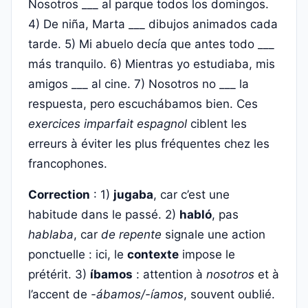
Nosotros ___ al parque todos los domingos.
4) De niña, Marta ___ dibujos animados cada
tarde. 5) Mi abuelo decía que antes todo ___
más tranquilo. 6) Mientras yo estudiaba, mis
amigos ___ al cine. 7) Nosotros no ___ la
respuesta, pero escuchábamos bien. Ces
exercices imparfait espagnol
ciblent les
erreurs à éviter les plus fréquentes chez les
francophones.
Correction
: 1)
jugaba
, car c’est une
habitude dans le passé. 2)
habló
, pas
hablaba
, car
de repente
signale une action
ponctuelle : ici, le
contexte
impose le
prétérit. 3)
íbamos
: attention à
nosotros
et à
l’accent de
-ábamos/-íamos
, souvent oublié.