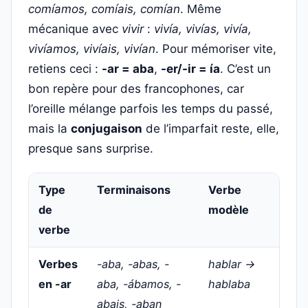
comíamos, comíais, comían
. Même
mécanique avec
vivir
:
vivía, vivías, vivía,
vivíamos, vivíais, vivían
. Pour mémoriser vite,
retiens ceci :
-ar = aba
,
-er/-ir = ía
. C’est un
bon repère pour des francophones, car
l’oreille mélange parfois les temps du passé,
mais la
conjugaison
de l’imparfait reste, elle,
presque sans surprise.
Type
Terminaisons
Verbe
de
modèle
verbe
Verbes
-aba, -abas, -
hablar →
en -ar
aba, -ábamos, -
hablaba
abais, -aban