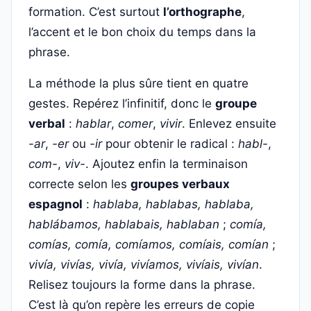
formation. C’est surtout
l’orthographe
,
l’accent et le bon choix du temps dans la
phrase.
La méthode la plus sûre tient en quatre
gestes. Repérez l’infinitif, donc le
groupe
verbal
:
hablar
,
comer
,
vivir
. Enlevez ensuite
-ar
,
-er
ou
-ir
pour obtenir le radical :
habl-
,
com-
,
viv-
. Ajoutez enfin la terminaison
correcte selon les
groupes verbaux
espagnol
:
hablaba, hablabas, hablaba,
hablábamos, hablabais, hablaban
;
comía,
comías, comía, comíamos, comíais, comían
;
vivía, vivías, vivía, vivíamos, vivíais, vivían
.
Relisez toujours la forme dans la phrase.
C’est là qu’on repère les erreurs de copie