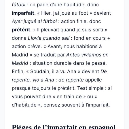
fútbol
: on parle d’une habitude, donc
imparfait
. « Hier, j’ai joué au foot » devient
Ayer jugué al fútbol
: action finie, donc
prétérit
. « Il pleuvait quand je suis sorti »
donne
Llovía cuando salí
: fond en cours +
action brève. « Avant, nous habitions à
Madrid » se traduit par
Antes vivíamos en
Madrid
: situation durable dans le passé.
Enfin, « Soudain, il a vu Ana » devient
De
repente, vio a Ana
:
de repente
appelle
presque toujours le prétérit. Test simple : si
vous pouvez dire « en train de » ou «
d’habitude », pensez souvent à l’imparfait.
Pièges de l’imparfait en espagnol