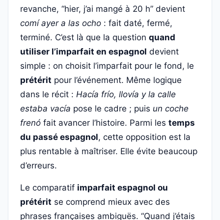
revanche, “hier, j’ai mangé à 20 h” devient
comí ayer a las ocho
: fait daté, fermé,
terminé. C’est là que la question
quand
utiliser l’imparfait en espagnol
devient
simple : on choisit l’imparfait pour le fond, le
prétérit
pour l’événement. Même logique
dans le récit :
Hacía frío, llovía y la calle
estaba vacía
pose le cadre ; puis
un coche
frenó
fait avancer l’histoire. Parmi les
temps
du passé espagnol
, cette opposition est la
plus rentable à maîtriser. Elle évite beaucoup
d’erreurs.
Le comparatif
imparfait espagnol ou
prétérit
se comprend mieux avec des
phrases françaises ambiguës. “Quand j’étais