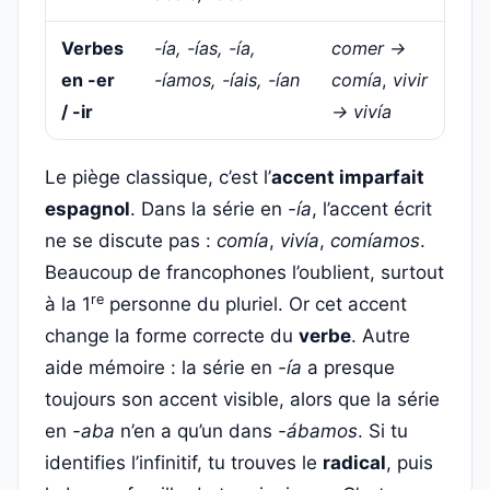
Verbes
-ía, -ías, -ía,
comer →
en -er
-íamos, -íais, -ían
comía
,
vivir
/ -ir
→ vivía
Le piège classique, c’est l’
accent imparfait
espagnol
. Dans la série en
-ía
, l’accent écrit
ne se discute pas :
comía
,
vivía
,
comíamos
.
Beaucoup de francophones l’oublient, surtout
re
à la 1
personne du pluriel. Or cet accent
change la forme correcte du
verbe
. Autre
aide mémoire : la série en
-ía
a presque
toujours son accent visible, alors que la série
en
-aba
n’en a qu’un dans
-ábamos
. Si tu
identifies l’infinitif, tu trouves le
radical
, puis