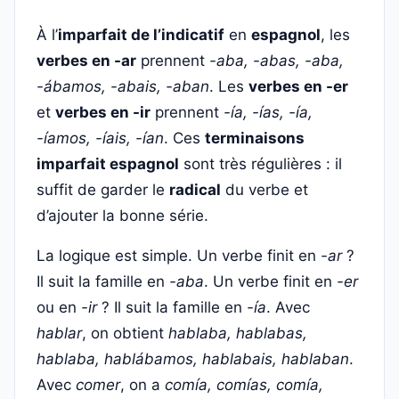
À l’
imparfait de l’indicatif
en
espagnol
, les
verbes en -ar
prennent
-aba, -abas, -aba,
-ábamos, -abais, -aban
. Les
verbes en -er
et
verbes en -ir
prennent
-ía, -ías, -ía,
-íamos, -íais, -ían
. Ces
terminaisons
imparfait espagnol
sont très régulières : il
suffit de garder le
radical
du verbe et
d’ajouter la bonne série.
La logique est simple. Un verbe finit en
-ar
?
Il suit la famille en
-aba
. Un verbe finit en
-er
ou en
-ir
? Il suit la famille en
-ía
. Avec
hablar
, on obtient
hablaba, hablabas,
hablaba, hablábamos, hablabais, hablaban
.
Avec
comer
, on a
comía, comías, comía,