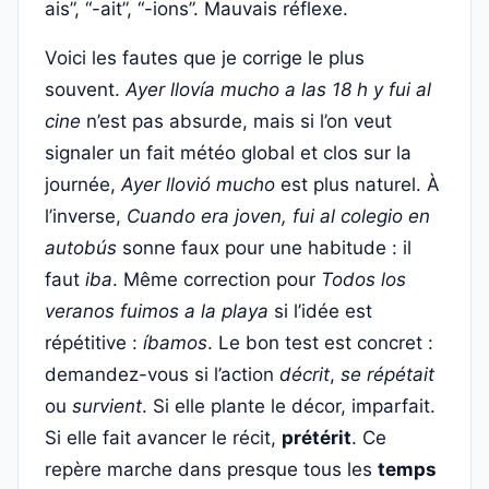
ais”, “-ait”, “-ions”. Mauvais réflexe.
Voici les fautes que je corrige le plus
souvent.
Ayer llovía mucho a las 18 h y fui al
cine
n’est pas absurde, mais si l’on veut
signaler un fait météo global et clos sur la
journée,
Ayer llovió mucho
est plus naturel. À
l’inverse,
Cuando era joven, fui al colegio en
autobús
sonne faux pour une habitude : il
faut
iba
. Même correction pour
Todos los
veranos fuimos a la playa
si l’idée est
répétitive :
íbamos
. Le bon test est concret :
demandez-vous si l’action
décrit
,
se répétait
ou
survient
. Si elle plante le décor, imparfait.
Si elle fait avancer le récit,
prétérit
. Ce
repère marche dans presque tous les
temps