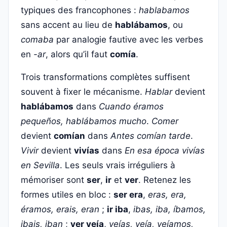
typiques des francophones :
hablabamos
sans accent au lieu de
hablábamos
, ou
comaba
par analogie fautive avec les verbes
en
-ar
, alors qu’il faut
comía
.
Trois transformations complètes suffisent
souvent à fixer le mécanisme.
Hablar
devient
hablábamos
dans
Cuando éramos
pequeños, hablábamos mucho
.
Comer
devient
comían
dans
Antes comían tarde
.
Vivir
devient
vivías
dans
En esa época vivías
en Sevilla
. Les seuls vrais irréguliers à
mémoriser sont
ser
,
ir
et
ver
. Retenez les
formes utiles en bloc :
ser era
,
eras, era,
éramos, erais, eran
;
ir iba
,
ibas, iba, íbamos,
ibais, iban
;
ver veía
,
veías, veía, veíamos,