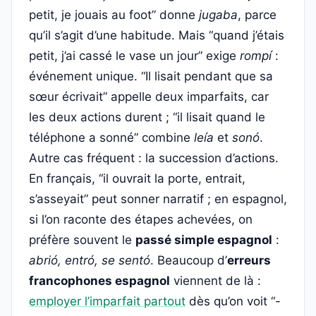
petit, je jouais au foot” donne
jugaba
, parce
qu’il s’agit d’une habitude. Mais “quand j’étais
petit, j’ai cassé le vase un jour” exige
rompí
:
événement unique. “Il lisait pendant que sa
sœur écrivait” appelle deux imparfaits, car
les deux actions durent ; “il lisait quand le
téléphone a sonné” combine
leía
et
sonó
.
Autre cas fréquent : la succession d’actions.
En français, “il ouvrait la porte, entrait,
s’asseyait” peut sonner narratif ; en espagnol,
si l’on raconte des étapes achevées, on
préfère souvent le
passé simple espagnol
:
abrió, entró, se sentó
. Beaucoup d’
erreurs
francophones espagnol
viennent de là :
employer l’imparfait partout
dès qu’on voit “-