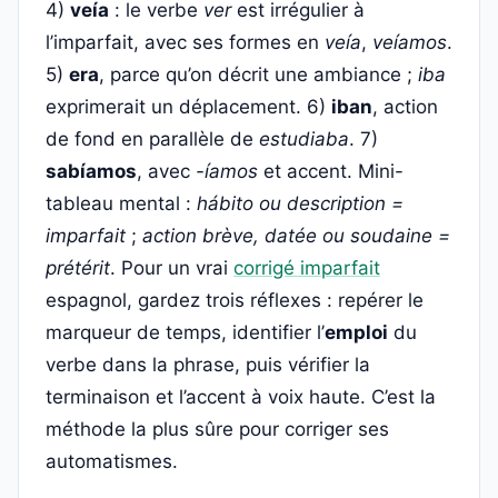
4)
veía
: le verbe
ver
est irrégulier à
l’imparfait, avec ses formes en
veía
,
veíamos
.
5)
era
, parce qu’on décrit une ambiance ;
iba
exprimerait un déplacement. 6)
iban
, action
de fond en parallèle de
estudiaba
. 7)
sabíamos
, avec
-íamos
et accent. Mini-
tableau mental :
hábito ou description =
imparfait
;
action brève, datée ou soudaine =
prétérit
. Pour un vrai
corrigé imparfait
espagnol, gardez trois réflexes : repérer le
marqueur de temps, identifier l’
emploi
du
verbe dans la phrase, puis vérifier la
terminaison et l’accent à voix haute. C’est la
méthode la plus sûre pour corriger ses
automatismes.