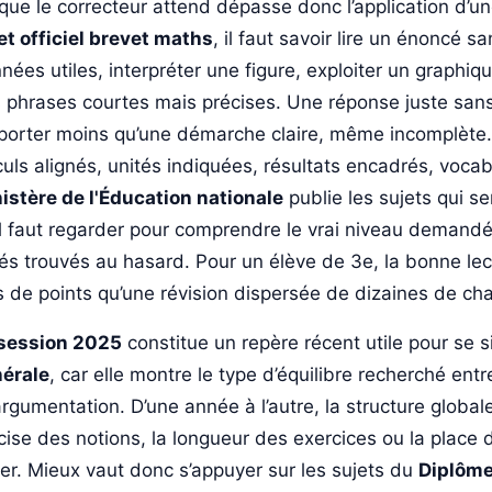
que le correcteur attend dépasse donc l’application d’u
et officiel brevet maths
, il faut savoir lire un énoncé sa
nées utiles, interpréter une figure, exploiter un graphi
 phrases courtes mais précises. Une réponse juste san
porter moins qu’une démarche claire, même incomplète.
culs alignés, unités indiquées, résultats encadrés, voca
istère de l'Éducation nationale
publie les sujets qui s
il faut regarder pour comprendre le vrai niveau demand
lés trouvés au hasard. Pour un élève de 3e, la bonne lec
s de points qu’une révision dispersée de dizaines de cha
session 2025
constitue un repère récent utile pour se si
érale
, car elle montre le type d’équilibre recherché en
argumentation. D’une année à l’autre, la structure globale
cise des notions, la longueur des exercices ou la place 
ier. Mieux vaut donc s’appuyer sur les sujets du
Diplôme