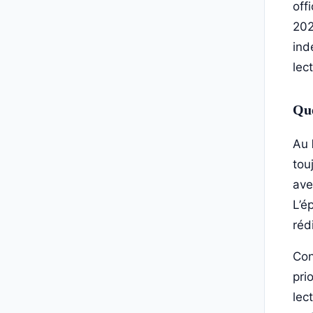
off
202
ind
lec
Que
Au
tou
ave
L’é
réd
Con
pri
lec