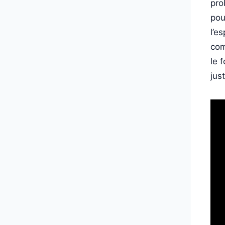
pro
pou
l’e
com
le 
jus