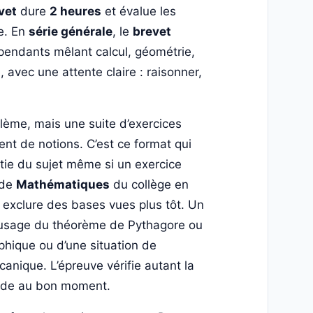
vet
dure
2 heures
et évalue les
3e. En
série générale
, le
brevet
pendants mêlant calcul, géométrie,
, avec une attente claire : raisonner,
lème, mais une suite d’exercices
t de notions. C’est ce format qui
rtie du sujet même si un exercice
 de
Mathématiques
du collège en
 exclure des bases vues plus tôt. Un
 l’usage du théorème de Pythagore ou
aphique ou d’une situation de
anique. L’épreuve vérifie autant la
thode au bon moment.