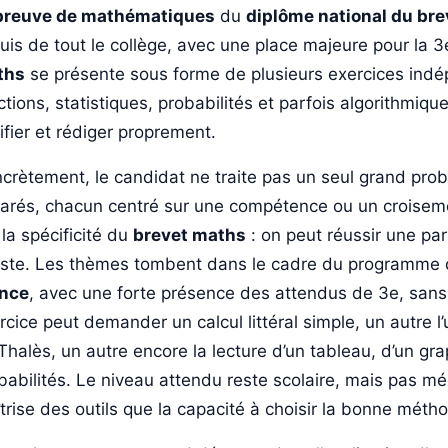
preuve de mathématiques
du
diplôme national du bre
uis de tout le collège, avec une place majeure pour la 
ths
se présente sous forme de plusieurs exercices indé
ctions, statistiques, probabilités et parfois algorithmique
tifier et rédiger proprement.
crètement, le candidat ne traite pas un seul grand prob
arés, chacun centré sur une compétence ou un croisemen
t la spécificité du
brevet maths
: on peut réussir une pa
iste. Les thèmes tombent dans le cadre du programme
nce
, avec une forte présence des attendus de 3e, sans
rcice peut demander un calcul littéral simple, un autre
Thalès, un autre encore la lecture d’un tableau, d’un gr
babilités. Le niveau attendu reste scolaire, mais pas méc
trise des outils que la capacité à choisir la bonne mé