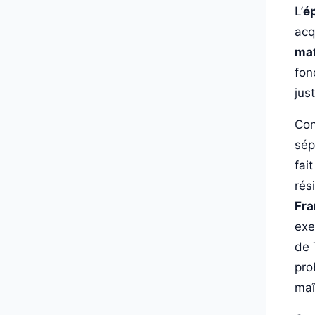
L’
é
acq
ma
fon
jus
Con
sép
fai
rés
Fra
exe
de 
pro
maî