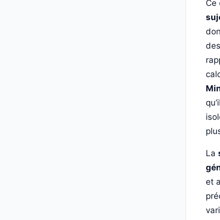
Ce 
suj
don
des
rap
cal
Min
qu’
iso
plu
La
gén
et 
pré
var