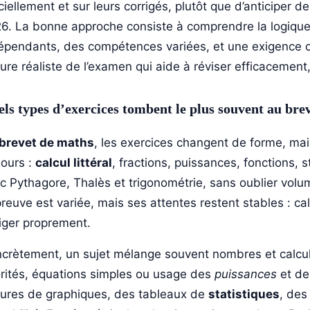
iciellement et sur leurs corrigés, plutôt que d’anticipe
6. La bonne approche consiste à comprendre la logique 
épendants, des compétences variées, et une exigence co
ture réaliste de l’examen qui aide à réviser efficacemen
ls types d’exercices tombent le plus souvent au bre
brevet de maths
, les exercices changent de forme, mai
jours :
calcul littéral
, fractions, puissances, fonctions, s
c Pythagore, Thalès et trigonométrie, sans oublier volu
preuve est variée, mais ses attentes restent stables : cal
iger proprement.
crètement, un sujet mélange souvent nombres et calculs
orités, équations simples ou usage des
puissances
et de
tures de graphiques, des tableaux de
statistiques
, des