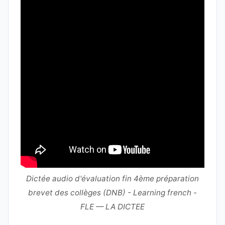
Dictée audio d'évaluation fin 4ème préparation
brevet des collèges (DNB) - Learning french -
FLE — LA DICTEE