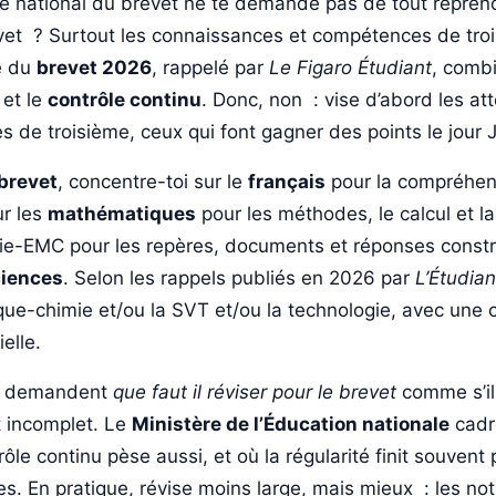
e national du brevet ne te demande pas de tout reprend
evet ? Surtout les connaissances et compétences de tro
e du
brevet 2026
, rappelé par
Le Figaro Étudiant
, comb
 et le
contrôle continu
. Donc, non : vise d’abord les a
 de troisième, ceux qui font gagner des points le jour J
brevet
, concentre-toi sur le
français
pour la compréhen
ur les
mathématiques
pour les méthodes, le calcul et la
phie-EMC pour les repères, documents et réponses const
iences
. Selon les rappels publiés en 2026 par
L’Étudian
ique-chimie et/ou la SVT et/ou la technologie, avec une
ielle.
s demandent
que faut il réviser pour le brevet
comme s’il 
t incomplet. Le
Ministère de l’Éducation nationale
cadr
ôle continu pèse aussi, et où la régularité finit souvent
s. En pratique, révise moins large, mais mieux : les not