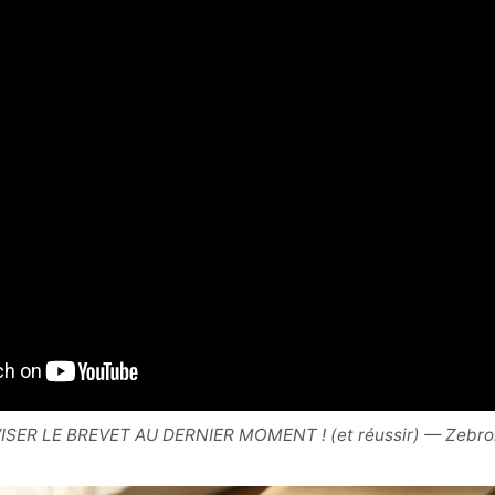
ISER LE BREVET AU DERNIER MOMENT ! (et réussir) — Zebro