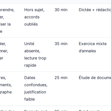
rendre,
Hors sujet,
30 min
Dictée + rédacti
er,
accords
iser la
oubliés
ue
ler,
Unité
35 min
Exercice mixte
nner,
absente,
d’annales
er
lecture trop
rapide
res,
Dates
25 min
Étude de docum
ments,
confondues,
graphe
justification
faible